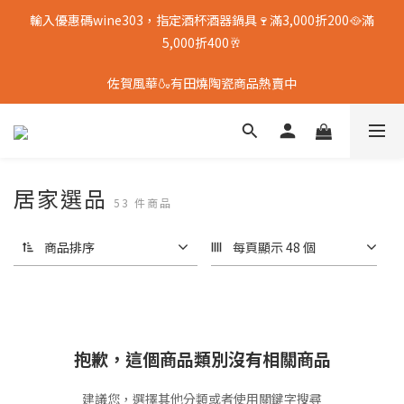
輸入優惠碼wine303，指定酒杯酒器鍋具🍷滿3,000折200🥘滿
5,000折400🥂
佐賀風華🍶有田燒陶瓷商品熱賣中
居家選品
53 件商品
商品排序
每頁顯示 48 個
抱歉，這個商品類別沒有相關商品
建議您，選擇其他分類或者使用關鍵字搜尋