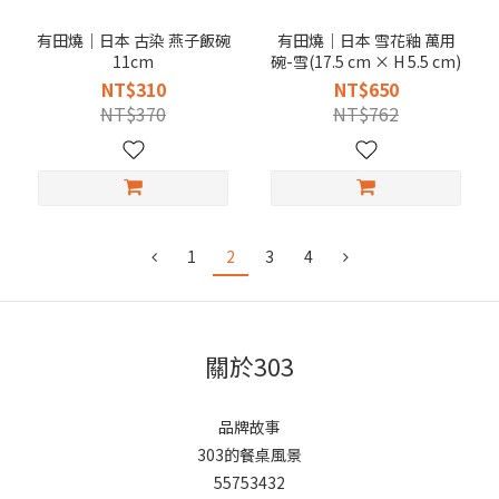
有田燒｜日本 古染 燕子飯碗
有田燒｜日本 雪花釉 萬用
11cm
碗-雪(17.5 cm × H 5.5 cm)
NT$310
NT$650
NT$370
NT$762
1
2
3
4
關於303
品牌故事
303的餐桌風景
55753432