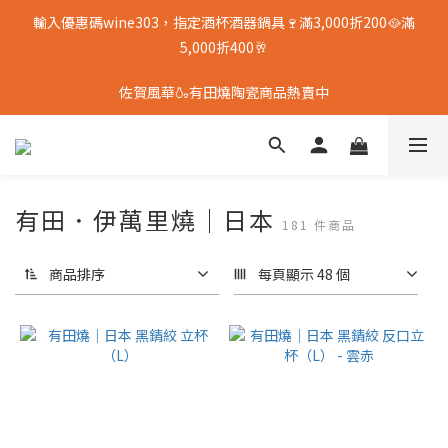
輸入優惠碼wine303，指定酒杯酒器鍋具🍷滿3,000折200🥘滿
5,000折400🥂
佐賀風華🍶有田燒陶瓷商品熱賣中
有田．伊萬里燒｜日本
181 件商品
商品排序
每頁顯示 48 個