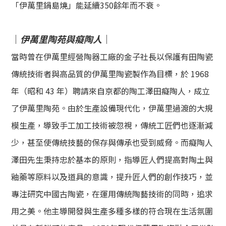
「伊萬里鍋島燒」能延續350餘年而不衰。
｜
伊萬里陶苑與癡陶人
｜
當時曾在伊萬里經營陶器工廠的金子社長以保護有田陶瓷
傳統技術者與高品質的伊萬里陶瓷製作為目標，於
1968
年（昭和 43 年）
聘請來自京都的陶工澤田癡陶人，成立
了伊萬里陶苑。由於生產設備現代化，伊萬里過渡的大規
模生產，導致手工加工技術被忽視，傳統工匠們也逐漸減
少，甚至使傳統技藝的保存與傳承也受到威脅。而癡陶人
澤田先生秉持忠於基本的原則，指導匠人們提高對陶土與
釉藥等原料以及道具的意識，提升匠人們的創作技巧，並
專注研究中國古陶瓷，在運用傳統陶藝技術的同時，追求
用之美。他主導開發與生產多種多樣的符合現在生活氛圍