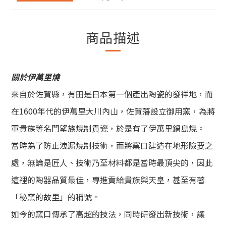
商品描述
關於伊萬里燒
來自於佐賀縣，有田是日本第一個產出陶瓷的發祥地，而
在1600年代的伊萬里大川內山，佐賀藩設立御用窯，為將
軍貴族等名門望族燒制貢瓷，於是有了伊萬里鍋島燒。
當時為了防止洩漏燒制技術，而將窯口建造在地形險要之
處，無論是匠人、技術乃至材料都是當時最頂尖的，因此
這裡的陶器品質最佳，專進貢給貴族與天皇，甚至有著
「秘窯的故里」的稱號。
如今的窯口傳承了高超的技法，同時研發出新技術，讓