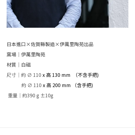
日本進口×佐賀縣製造
×
伊萬里陶苑出品
窯場｜伊萬里陶苑
材質｜白磁
尺寸｜
約
∅ 110
x 高 130 mm （不含手把)
約
∅ 110
x 高 200 mm （含手把)
重量｜約390
g ±10g