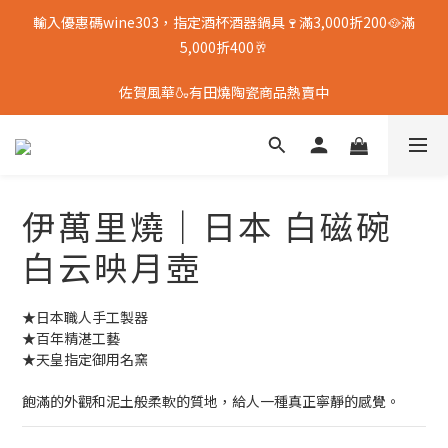
輸入優惠碼wine303，指定酒杯酒器鍋具🍷滿3,000折200🥘滿
5,000折400🥂
佐賀風華🍶有田燒陶瓷商品熱賣中
伊萬里燒｜日本 白磁碗
白云映月壺
★日本職人手工製器
★百年精湛工藝
★天皇指定御用名窯
飽滿的外觀和泥土般柔軟的質地，給人一種真正寧靜的感覺。