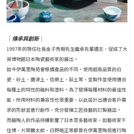
｜
傳承與創新
｜
1
9
97年的現任社長金子秀樹先生繼承先輩遺志，促成了大
英博物館日本陶瓷藝術家的展出。
如今伊萬里陶苑會根據產品的不同，使用超高品質的白
瓷、砂土、唐津土、信樂土、萩土等，並製作並使用適合
每種土的特性的釉料和塗料。為了發揮每種材料的最佳性
能，所用材料的兼容性也很重要，以此
設計出適合客戶需
求的形狀並進行創作，充分發揮工匠技藝的訂製器皿。
而
癡陶人的作品持續影響了日本眾多藝術家，如藝術家千
住博、片岡鶴太郎、日野皓正等都曾在伊萬里陶苑進行陶