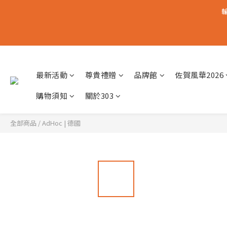
輸
最新活動
尊貴禮贈
品牌館
佐賀風華2026
購物須知
關於303
全部商品
/
AdHoc | 德國