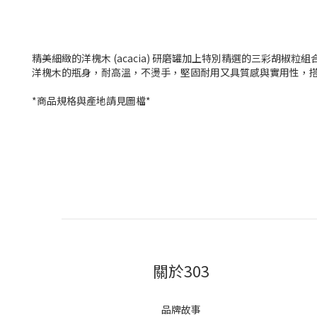
精美細緻的洋槐木 (acacia) 研磨罐加上特別精選的三彩胡椒
洋槐木的瓶身，耐高溫，不燙手，堅固耐用又具質感與實用性，
*商品規格與產地請見圖檔*
關於303
品牌故事