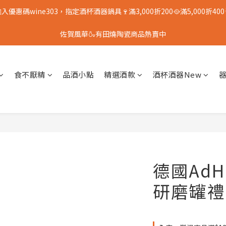
入優惠碼wine303，指定酒杯酒器鍋具🍷滿3,000折200🥘滿5,000折400
佐賀風華🍶有田燒陶瓷商品熱賣中
食不厭精
品酒小點
精選酒款
酒杯酒器New
德國AdH
研磨罐禮