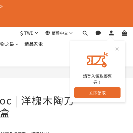
🥂
$
TWD
繁體中文
器物之最
精品家電
請登入領取優惠
立即購買
券！
立即領取
oc | 洋槐木陶刀
盒