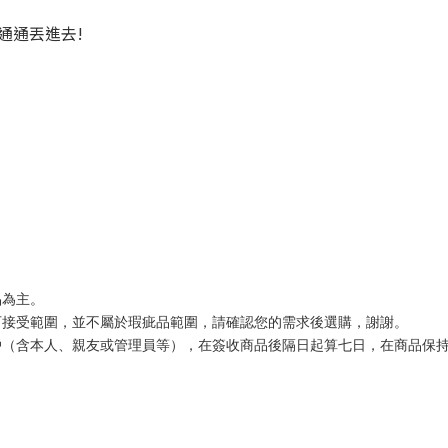
通通丟進去!
品為主。
可接受範圍，並不屬於瑕疵品範圍，請確認您的需求後選購，謝謝。
戶（含本人、親友或管理員等），在簽收商品後隔日起算七日，在商品保
。