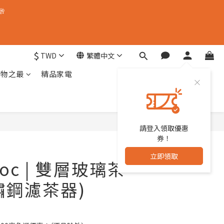
🥂
$
TWD
繁體中文
器物之最
精品家電
請登入領取優惠
立即購買
券！
立即領取
oc | 雙層玻璃茶
鏽鋼濾茶器)