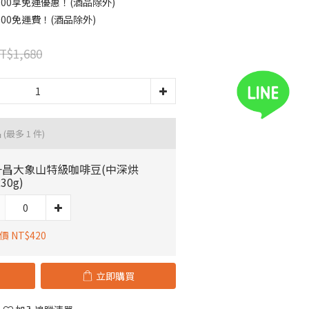
00享免運優惠！(酒品除外)
00免運費！(酒品除外)
T$1,680
品
(最多 1 件)
一昌大象山特級咖啡豆(中深烘
30g)
 NT$420
立即購買