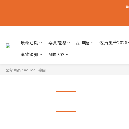
輸
最新活動
尊貴禮贈
品牌館
佐賀風華2026
購物須知
關於303
全部商品
/
AdHoc | 德國