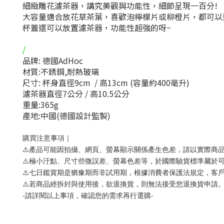
細緻雕花濾茶器，講究美觀與功能性，細節呈現一百分!
大容量適合放花草茶葉，喜歡泡檸檬片或柳橙片，都可以
杯蓋還可以放置濾茶器，功能性超強的呀~
/
品牌: 德國AdHoc
材質:不銹鋼,耐熱玻璃
尺寸: 杯身直徑9cm / 高13cm (容量約400毫升)
濾茶器直徑7公分 / 高10.5公分
重量:365g
產地:中國(德國設計監製)
購買注意事項｜
⚠️產品可能因拍攝、網頁、螢幕顯示關係產生色差，請以實際商
⚠️極小汙點、尺寸些微誤差、螢幕色差等，於國際驗貨標準屬於
⚠️七日鑑賞期是猶豫期而非試用期，根據消費者保護法規定，客
⚠️若商品經拆封與使用後，欲退換貨，則無法接受您退換貨申請
-請詳閱以上事項，確認您的需求再行選購-