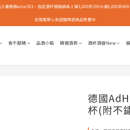
入優惠碼wine303，指定酒杯酒器鍋具🍷滿3,000折200🥘滿5,000折400
佐賀風華🍶有田燒陶瓷商品熱賣中
食不厭精
品酒小點
精選酒款
酒杯酒器New
德國AdH
杯(附不