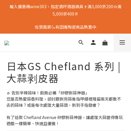
輸入優惠碼wine303，指定酒杯酒器鍋具🍷滿3,000折200🥘滿
5,000折400🥂
佐賀風華🍶有田燒陶瓷商品熱賣中
日本GS Chefland 系列 |
大蒜剥皮器
🧄 告別辛辣蒜味！廚房必備「矽膠剝蒜神器」
您是否熱愛蒜香料理，卻討厭剝完蒜後指甲縫裡殘留兩天都散不
去的蒜味？或是每次處理大量蒜頭，剝到手指發痠？
有了這款 Chefland Avenue 矽膠剝蒜神器，讓處理大蒜變得像玩
遊戲一樣簡單、快速且優雅！