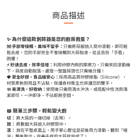
商品描述
✨ 為什麼這款剝蒜器是您的廚房救星？
👐 手部零接觸，異味不留手：
只需將蒜瓣放入筒中滾動，即可輕
鬆去皮。您的手部完全不會接觸到大蒜黏液，從此告別「手香」
困擾！
⚡ 秒速去皮，效率倍增：
利用矽膠內側的摩擦力，只需來回滾動幾
下，蒜皮自動脫落。處理一整盤蒜頭也只需幾分鐘！
🍓 安全矽膠，食品級安心：
採用高品質矽膠樹脂（Silicone），
材質柔軟耐用且不沾黏，保護食材衛生也保護您的雙手。
🧼 易清洗，好收納：
使用後只需用清水沖洗，或搭配中性洗劑清
潔即可。一沖即淨，不佔廚房空間。
📖 簡單三步驟，輕鬆變大廚
切：
將大蒜的一端切掉（去蒂）。
放：
將數瓣大蒜放入矽膠筒中。
滾：
放在平整桌面上，用手掌心壓住並前後用力滾動，聽到「喀
滋」聲後取出，完美去皮的大蒜就完成了！