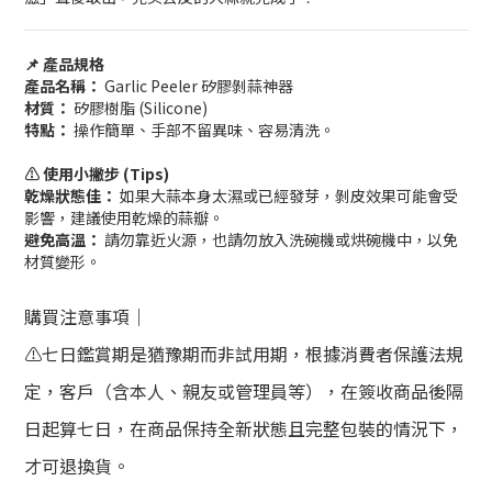
📌 產品規格
產品名稱：
Garlic Peeler 矽膠剝蒜神器
材質：
矽膠樹脂 (Silicone)
特點：
操作簡單、手部不留異味、容易清洗。
⚠️ 使用小撇步 (Tips)
乾燥狀態佳：
如果大蒜本身太濕或已經發芽，剝皮效果可能會受
影響，建議使用乾燥的蒜瓣。
避免高溫：
請勿靠近火源，也請勿放入洗碗機或烘碗機中，以免
材質變形。
購買注意事項｜
⚠️七日鑑賞期是猶豫期而非試用期，根據消費者保護法規
定，客戶（含本人、親友或管理員等），在簽收商品後隔
日起算七日，在商品保持全新狀態且完整包裝的情況下，
才可退換貨。