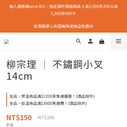
輸入優惠碼wine303，指定酒杯酒器鍋具🍷滿3,000折200🥘滿
5,000折400🥂
佐賀風華🍶有田燒陶瓷商品熱賣中
柳宗理 │ 不鏽鋼小叉
14cm
全店，常溫商品滿$1200享免運優惠！(酒品除外)
全店，低溫商品滿$3000免運費！(酒品除外)
NT$150
NT$280
數量