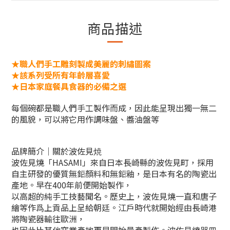
商品描述
★職
人們
手工雕刻製成美麗的刺繡圖案
★
該系列受所有年齡層喜愛
★
日本家庭餐具食器的必備之選
每個碗都是職人們手工製作而成，因此能呈現出獨一無二
的風貌，可以將它用作調味盤、醬油盤等
品牌簡介｜關於波佐見焼
波佐見燒「HASAMI」來自日本長崎縣的波佐見町，採用
自主研發的優質無
鉛顏料和無鉛釉，是日本有名的陶瓷出
產地。早在400年前便開始製作，
以高超的純手工技藝聞名。歷史上，波佐見燒一直和唐子
繪等作爲上貢品上呈給朝廷。
江戶時代就開始經由長崎港
將陶瓷器輸往歐洲，