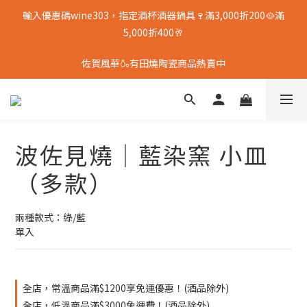
輸入優惠碼wine303，指定酒杯酒器鍋具🍷滿3,000折200🥘滿
5,000折400🥂
佐賀風華🍶有田燒陶瓷商品熱賣中
波佐見燒｜藍染窯 小皿
（多款）
兩種款式：綠/藍
單入
全店，常溫商品滿$1200享免運優惠！(酒品除外)
全店，低溫商品滿$3000免運費！(酒品除外)