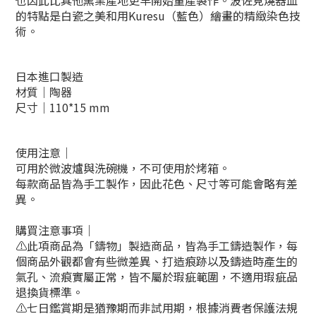
也因此比其他窯業產地更早開始量產製作。
波佐見燒器皿
的特點是白瓷之美和用Kuresu（藍色）繪畫的精緻染色技
術。
日本進口製造
材質｜陶器
尺寸｜110*15 mm
使用注意｜
可用於微波爐
與洗碗機，不可使用於烤箱。
每款商品皆為手工製作，因此花色、尺寸等可能會略有差
異。
購買注意事項｜
⚠此項商品為「鑄物」製造商品，皆為手工鑄造製作，每
個商品外觀都會有些微差異、打造痕跡以及鑄造時產生的
氣孔、流痕實屬正常，皆不屬於瑕疵範圍，不適用瑕疵品
退換貨標準。
⚠七日鑑賞期是猶豫期而非試用期，根據消費者保護法規