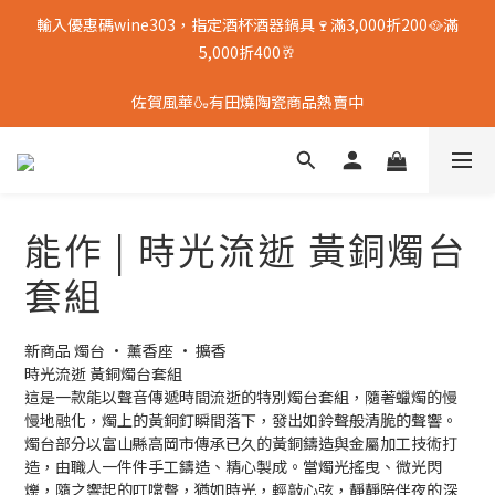
輸入優惠碼wine303，指定酒杯酒器鍋具🍷滿3,000折200🥘滿
5,000折400🥂
佐賀風華🍶有田燒陶瓷商品熱賣中
能作 | 時光流逝 黃銅燭台
套組
新商品 燭台 · 薰香座 · 擴香
時光流逝 黃銅燭台套組
這是一款能以聲音傳遞時間流逝的特別燭台套組，隨著蠟燭的慢
慢地融化，燭上的黃銅釘瞬間落下，發出如鈴聲般清脆的聲響。
燭台部分以富山縣高岡市傳承已久的黃銅鑄造與金屬加工技術打
造，由職人一件件手工鑄造、精心製成。當燭光搖曳、微光閃
爍，隨之響起的叮噹聲，猶如時光，輕敲心弦，靜靜陪伴夜的深