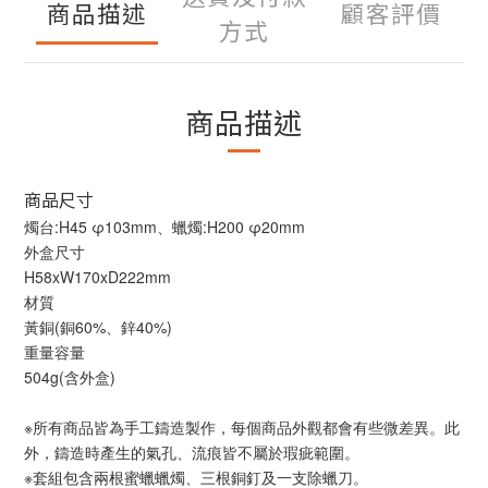
商品描述
顧客評價
方式
商品描述
商品尺寸
燭台:H45 φ103mm、蠟燭:H200 φ20mm
外盒尺寸
H58xW170xD222mm
材質
黃銅(銅60%、鋅40%)
重量容量
504g(含外盒)
※所有商品皆為手工鑄造製作，每個商品外觀都會有些微差異。此
外，鑄造時產生的氣孔、流痕皆不屬於瑕疵範圍。
※套組包含兩根蜜蠟蠟燭、三根銅釘及一支除蠟刀。