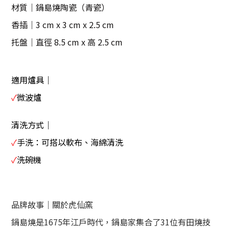
材質｜鍋島燒陶瓷（青瓷）
香插｜3 cm x 3 cm x 2.5 cm
托盤｜直徑 8.5 cm x 高 2.5 cm
適用爐具｜
✓
微波爐
清洗方式｜
✓
手洗：可搭以軟布、海綿清洗
✓
洗碗機
品牌故事｜關於虎仙窯
鍋島燒是1675年江戶時代，鍋島家集合了31位有田燒技