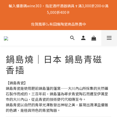
輸入優惠碼wine303，指定酒杯酒器鍋具🍷滿3,000折200🥘滿
5,000折400🥂
佐賀風華🍶有田燒陶瓷商品熱賣中
鍋島燒｜日本 鍋島青磁
香插
【鍋島青瓷】  
鍋島青瓷是使用肥前鍋島藩的藩窯——大川內山所採集的天然礦
石製作而成的。三百年前，鍋島藩為尋求青瓷陶石而遷至伊萬里
市的大川內山，從此青瓷的技術便代代相傳至今。  
鍋島青瓷以自然的青翠光澤散發出神秘之美，展現出潤澤且優雅
的色調，是極具特色的青瓷陶器。