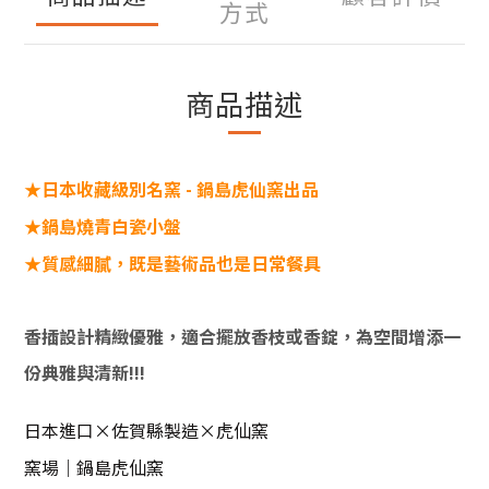
方式
商品描述
★日本收藏級別名窯 - 鍋島虎仙窯出品
★鍋島燒青白瓷小盤
★質感細膩，既是藝術品也是日常餐具
香插設計精緻優雅，適合擺放香枝或香錠，為空間增添一
份典雅與清新!!!
日本進口×佐賀縣製造×虎仙窯
窯場｜鍋島虎仙窯