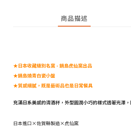
商品描述
★日本收藏級別名窯 - 鍋島虎仙窯出品
★鍋島燒青白瓷小盤
★質感細膩，既是藝術品也是日常餐具
充滿日系美感的清酒杯，外型圓潤小巧的樣式透著光澤，
日本進口×佐賀縣製造×虎仙窯