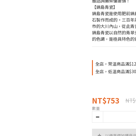
服諮詢獺祭優惠價！
【鍋島青瓷】  
鍋島青瓷是使用肥前鍋
石製作而成的。三百年
市的大川內山，從此青瓷
鍋島青瓷以自然的青翠
的色調，是極具特色的
全店，常溫商品滿$12
全店，低溫商品滿$30
NT$753
NT$
數量
以優惠價加購商