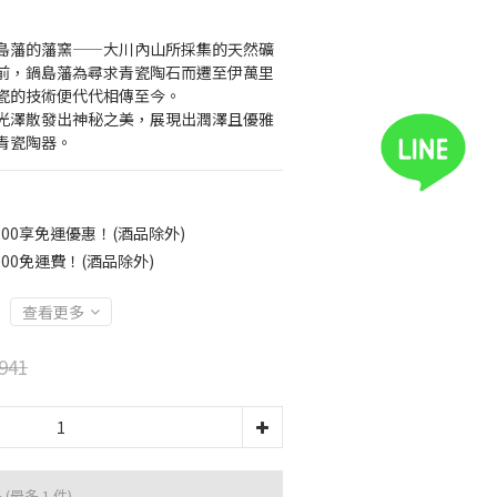
島藩的藩窯——大川內山所採集的天然礦
前，鍋島藩為尋求青瓷陶石而遷至伊萬里
的技術便代代相傳至今。  
光澤散發出神秘之美，展現出潤澤且優雅
青瓷陶器。
00享免運優惠！(酒品除外)
00免運費！(酒品除外)
查看更多
941
品
(最多 1 件)