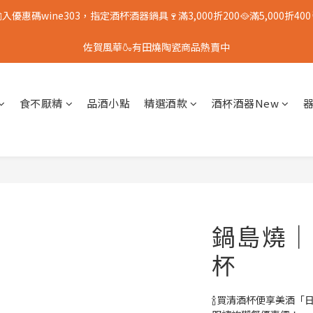
入優惠碼wine303，指定酒杯酒器鍋具🍷滿3,000折200🥘滿5,000折400
佐賀風華🍶有田燒陶瓷商品熱賣中
食不厭精
品酒小點
精選酒款
酒杯酒器New
鍋島燒｜
杯
🍾買清酒杯便享美酒