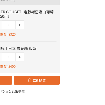
DIER GOUBET |老藤榭密雍白葡萄
50ml
 NT$320
燒｜日本 雪花釉 飯碗
 NT$400
立即購買
加入追蹤清單