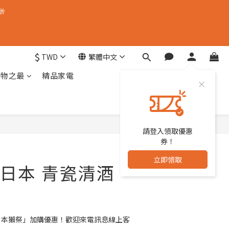
🥂
$
TWD
繁體中文
器物之最
精品家電
請登入領取優惠
立即購買
券！
立即領取
日本 青瓷清酒
「日本獺祭」加購優惠！歡迎來電訊息線上客