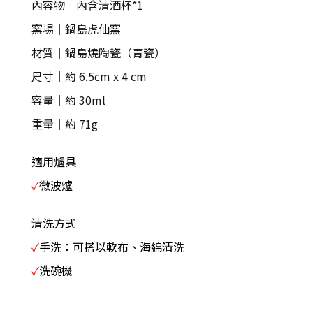
內容物｜內含清酒杯*1
窯場｜鍋島虎仙窯
材質｜鍋島燒陶瓷（青瓷）
尺寸｜約 6.5cm x 4 cm
容量｜約 30ml
重量｜約 71g
適用爐具｜
✓
微波爐
清洗方式｜
✓
手洗：可搭以軟布、海綿清洗
✓
洗碗機