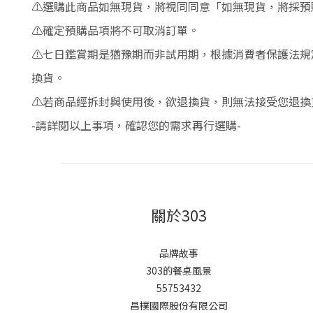
⚠️選購此商品如無現貨，將視同同意「如無現貨，將採
⚠️
確定預購品項將不可取消訂單。
⚠️七日鑑賞期是猶豫期而非試用期，根據消費者保護法
換貨。
⚠️若商品經拆封與使用後，欲退換貨，則無法接受您退換
-請詳閱以上事項，確認您的需求再行選購-
關於303
品牌故事
303的餐桌風景
55753432
昌樸國際股份有限公司