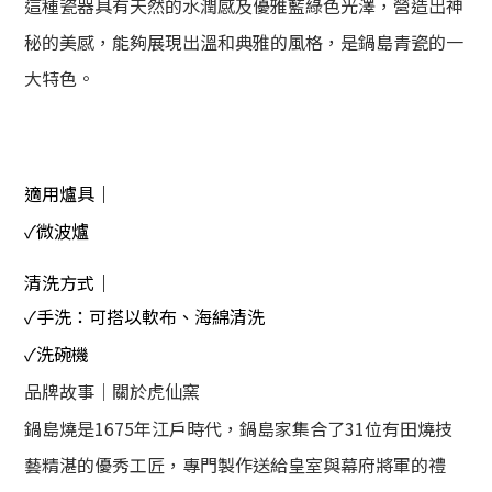
這種瓷器具有天然的水潤感及優雅藍綠色光澤，營造出神
秘的美感，能夠展現出溫和典雅的風格，
是鍋島青瓷的一
大特色。
適用爐具｜
✓微波爐
清洗方式｜
✓手洗：可搭以軟布、海綿清洗
✓洗碗機
品牌故事｜關於虎仙窯
鍋島燒是1675年江戶時代，鍋島家集合了31位有田燒技
藝精湛的優秀工匠，專門製作送給皇室與幕府將軍的禮