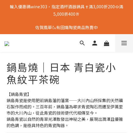
輸入優惠碼wine303，指定酒杯酒器鍋具🍷滿3,000折200🥘滿
5,000折400🥂
佐賀風華🍶有田燒陶瓷商品熱賣中
鍋島燒｜日本 青白瓷小
魚紋平茶碗
【鍋島青瓷】  
鍋島青瓷是使用肥前鍋島藩的藩窯——大川內山所採集的天然礦
石製作而成的。三百年前，鍋島藩為尋求青瓷陶石而遷至伊萬里
市的大川內山，從此青瓷的技術便代代相傳至今。  
鍋島青瓷以自然的青翠光澤散發出神秘之美，展現出潤澤且優雅
的色調，是極具特色的青瓷陶器。