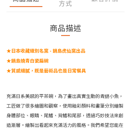
方式
商品描述
★日本收藏級別名窯 - 鍋島虎仙窯出品
★鍋島燒青白瓷扁碗
★質感細膩，既是藝術品也是日常餐具
充滿日系美感的平茶碗，為了畫出真實生動的青鱂小魚，
工匠做了很多繪圖和觀察，使用釉彩顏料和畫筆分別繪製
身體部位、眼睛、尾鰭、背鰭和尾部，透過巧妙技法來創
造漸層。繪製出看起來充滿活力的
風格。我們希望您能在