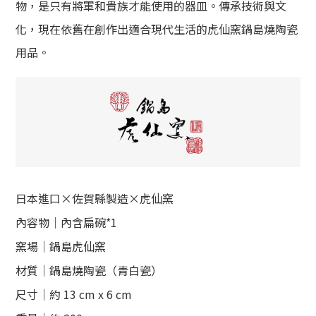
物，是只有將軍和貴族才能使用的器皿。傳承技術與文
化，現在依舊在創作出適合現代生活的虎仙窯
鍋島燒陶瓷
用品。
日本進口×佐賀縣製造×
虎仙
窯
內容物｜內含
扁碗*1
窯場｜
鍋島虎仙
窯
材質｜
鍋島
燒陶瓷（青
白瓷）
尺寸｜約 13 cm x 6 cm