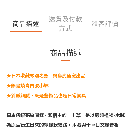
送貨及付款
商品描述
顧客評價
方式
商品描述
★日本收藏級別名窯 - 鍋島虎仙窯出品
★鍋島燒青白瓷小缽
★質感細膩，既是藝術品也是日常餐具
日本傳統花紋圖樣 - 和柄中的「十草」是以蕨類植物-木賊
為原型衍生出來的線條狀紋路，木賊與十草日文發音相