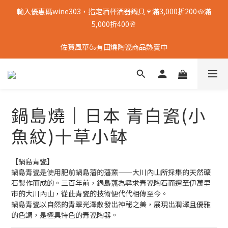
輸入優惠碼wine303，指定酒杯酒器鍋具🍷滿3,000折200🥘滿
5,000折400🥂
佐賀風華🍶有田燒陶瓷商品熱賣中
鍋島燒｜日本 青白瓷(小
魚紋)十草小缽
【鍋島青瓷】  
鍋島青瓷是使用肥前鍋島藩的藩窯——大川內山所採集的天然礦
石製作而成的。三百年前，鍋島藩為尋求青瓷陶石而遷至伊萬里
市的大川內山，從此青瓷的技術便代代相傳至今。  
鍋島青瓷以自然的青翠光澤散發出神秘之美，展現出潤澤且優雅
的色調，是極具特色的青瓷陶器。