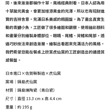
同，後來漸漸都稱作十草，風格經典耐看，日本人認為用
十草拋光黃金，會更加增添黃金的光澤，所以也有招財進
寶的吉祥含意。充滿日系美感的橢圓盤，為了畫出真實生
動的青鱂小魚，工匠做了很多繪圖和觀察，使用釉彩顏料
和畫筆分別繪製身體部位、眼睛、尾鰭、背鰭和尾部，透
過巧妙技法來創造漸層。繪製出看起來充滿活力的風格。
我們希望您能在餐桌上欣賞虎仙窯的工匠創造出的通透質
感餐盤。
日本進口×佐賀縣製造×虎仙窯
窯場｜鍋島虎仙窯
材質｜鍋島燒陶瓷（青白瓷）
尺寸｜直徑 13.3 cm x 高 4.4 cm
重量｜約 195 g