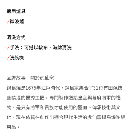
適用爐具｜
✓
微波爐
清洗方式｜
✓
手洗：可搭以軟布、海綿清洗
✓
洗碗機
品牌故事｜關於虎仙窯
鍋島燒是1675年江戶時代，鍋島家集合了31位有田燒技
藝精湛的優秀工匠，專門製作送給皇室與幕府將軍的禮
物，是只有將軍和貴族才能使用的器皿。傳承技術與文
化，現在依舊在創作出適合現代生活的虎仙窯
鍋島燒陶瓷
用品。