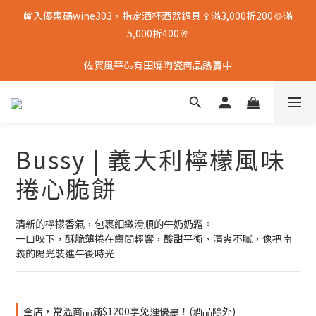
輸入優惠碼wine303，指定酒杯酒器鍋具🍷滿3,000折200🥘滿
5,000折400🥂
佐賀風華🍶有田燒陶瓷商品熱賣中
Bussy | 義大利檸檬風味
捲心脆餅
清新的檸檬香氣，包裹細緻滑順的牛奶奶霜。
一口咬下，酥脆薄捲在齒間輕響，酸甜平衡、清爽不膩，像把南
義的陽光裝進午後時光
全店，常溫商品滿$1200享免運優惠！(酒品除外)