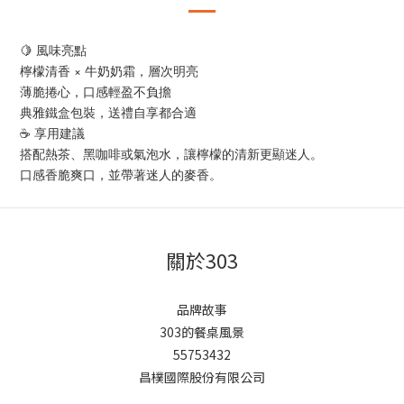
🍋 風味亮點
檸檬清香 × 牛奶奶霜，層次明亮
薄脆捲心，口感輕盈不負擔
典雅鐵盒包裝，送禮自享都合適
☕ 享用建議
搭配熱茶、黑咖啡或氣泡水，讓檸檬的清新更顯迷人。
口感香脆爽口，並帶著迷人的麥香。
關於303
品牌故事
303的餐桌風景
55753432
昌樸國際股份有限公司