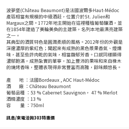
波夢堡(Château Beaumont)是法國波爾多Haut-Médoc
產區相當有規模的中級酒莊，位置介於St. Julien和
Margaux之間。1772年地主開始在這裡種植葡萄釀酒，並
在1854年建造了美輪美奐的主建築，名列本地最漂亮建築
之一。
其典型的酒質特色是圓潤柔順的風格。2012年份的外觀是
深邃濃厚的紫紅色；聞起來有成熟的黑色漿果香氣、煙燻
味，甚至些許肉乾的氣味，相當馥郁芳香。口感同樣顯得
濃郁飽滿，成熟紮實的單寧，加上豐沛的果味和來自橡木
的燒烤香味，整體表現得非常豐富而高雅，餘味頗悠長。
產 地 ：法國Bordeaux , AOC Haut-Médoc
酒 廠 ：Château Beaumont
葡萄品種 ：53 % Cabernet Sauvignon， 47 % Merlot
酒精濃度 ：13 %
容 量 ：750ml
訊息/來電洽詢303特惠價