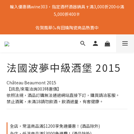
輸入優惠碼wine303，指定酒杯酒器鍋具🍷滿3,000折200🥘滿
5,000折400🥂
佐賀風華🍶有田燒陶瓷商品熱賣中
法國波夢中級酒堡 2015
Château Beaumont 2015
【訊息/來電洽詢303特惠價】
依照法規，酒品訂購無法通過網站直接下訂，購買請洽客服。
禁止酒駕，未滿18請勿飲酒。飲酒過量，有害健康。
全店，常溫商品滿$1200享免運優惠！(酒品除外)
全店，低溫商品滿$3000免運費！(酒品除外)