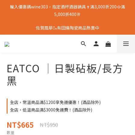
輸入優惠碼wine303，指定酒杯酒器鍋具🍷滿3,000折200🥘滿
5,000折400🥂
佐賀風華🍶有田燒陶瓷商品熱賣中
EATCO │日製砧板/長方
黑
全店，常溫商品滿$1200享免運優惠！(酒品除外)
全店，低溫商品滿$3000免運費！(酒品除外)
NT$665
NT$950
數量