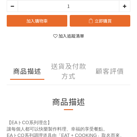
加入購物車
立即購買
加入追蹤清單
送貨及付款
商品描述
顧客評價
方式
商品描述
【EAトCO系列理念】
讓每個人都可以快樂製作料理、幸福的享受餐點。
EAトCO系列調理道具由「EAT + COOKING」取名而來。