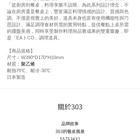
「從廚房到餐桌，料理享樂不設限」為此系列設計理念，不
論在廚房還是餐桌上，豐富滿足料理情感的設計、質感與色
調。不僅是視覺上的美好，道具本身也富有使用機能性與巧
思設計。滿足調理食材所需的實用特點，提供餐點上桌所需
的擺盤美感，同時享受製作料理與品嘗成果的雙重樂趣，即
是「EAトCO」調理道具。
【商品規格】
尺寸：W390*D170*H10mm
聚乙烯
材質：
耐熱70℃、耐冷-30℃
日本製造
關於303
品牌故事
303的餐桌風景
55753432