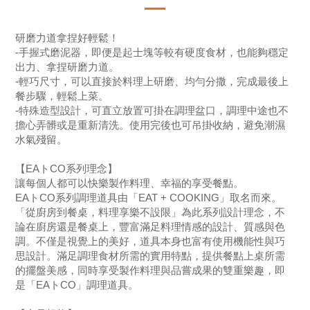
研磨力道拿捏好輕鬆！
-手握式磨泥器，即便是起士塊等較有硬度食材，也能夠穩定
出力、拿捏研磨力道。
-輕巧尺寸，可以直接於料理上研磨、均勻分撒，完成最後上
餐步驟，輕鬆上菜。
-特殊造型設計，可直立放置可掛在調理盆口，調理中途也不
擔心弄髒或是重新清洗。使用完後也可吊掛收納，避免潮濕
水氣殘留。
【EAトCO系列理念】
讓每個人都可以快樂製作料理、幸福的享受餐點。
EAトCO系列調理道具由「EAT + COOKING」取名而來。
「從廚房到餐桌，料理享樂不設限」為此系列設計理念，不
論在廚房還是餐桌上，豐富滿足料理情感的設計、質感與色
調。不僅是視覺上的美好，道具本身也富有使用機能性與巧
思設計。滿足調理食材所需的實用特點，提供餐點上桌所需
的擺盤美感，同時享受製作料理與品嘗成果的雙重樂趣，即
是「EAトCO」調理道具。