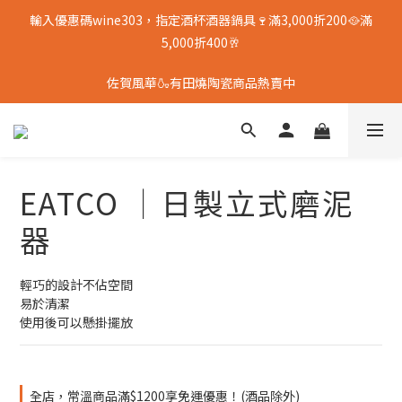
輸入優惠碼wine303，指定酒杯酒器鍋具🍷滿3,000折200🥘滿
5,000折400🥂
佐賀風華🍶有田燒陶瓷商品熱賣中
EATCO │日製立式磨泥
器
輕巧的設計不佔空間
易於清潔
使用後可以懸掛擺放
全店，常溫商品滿$1200享免運優惠！(酒品除外)