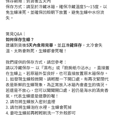
保存期限：到貨後五天內
保存方式：請至於冷藏冰箱，確保冷藏溫度5～15度，以
免生蠔凍死。並確保凹殼朝下放置，避免生蠔中水份流
失。
常見Q&A｜
如何保存生蠔？
建議到貨後
5天內食用完畢
。並且
冷藏保存
，太冷會失
溫、太熱會熱死，生蠔都會死喔！​​
我們提供的保存方式，請您參考：
請以冷藏保存－ 以『濕布』或『廚房紙巾沾水』，直接蓋
在生蠔上。​若原箱外型良好，也可直接放置原木箱保存。
1. 如發現生蠔殼微開、請輕壓一下開口處，有再次緊閉代
表是新鮮的生蠔現象，為正常放入冰箱內會產生的情況​。
若還是不放心，您可以聞聞開口處，若仍是海水的清爽香
氣，代表生蠔還是健康的喔！
2. 請勿將生蠔放入密封盒裡​
3. 請勿將生蠔泡在水裡，生蠔會死掉​
4. 要吃生蠔前再輕輕刷洗一下外殼即可​