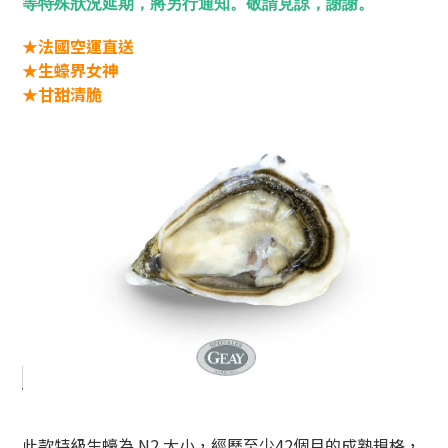
等特殊狀況延期，將另行通知。敬請見諒，謝謝。
★法國空運直送
★
生蠔界女神
★
甘甜清脆
此款特級生蠔為 N2 大小，經歷至少42個月的成熟規格，