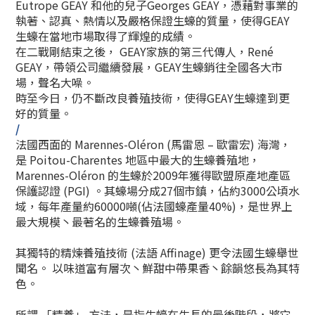
Eutrope GEAY 和他的兒子Georges GEAY，憑藉對事業的
執著、認真、熱情以及嚴格保證生蠔的質量，使得GEAY
生蠔在當地市場取得了輝煌的成績。
在二戰剛結束之後， GEAY家族的第三代傳人，René
GEAY，帶領公司繼續發展，GEAY生蠔銷往全國各大市
場，聲
名
大噪。
時至今日，仍不斷改良養殖技術，使得GEAY生蠔達到更
好的質量。
/
法國西面的 Marennes-Oléron (馬雷恩 – 歐雷宏) 海灣，
是 Poitou-Charentes 地區中最大的生蠔養殖地，
Marennes-Oléron 的生蠔於2009年獲得歐盟原產地產區
保護認證 (PGI) 。
其蠔場分成27個市鎮，佔約3000公頃水
域，
每年產量約60000噸(佔法國蠔產量40%)，
是世界上
最大規模丶最著名的生蠔養殖場。
其獨特的精煉養殖技術 (法語 Affinage) 更令法國生蠔舉世
聞名。 以味道富有層次丶鮮甜中帶果香丶餘韻悠長為其特
色。
所謂 「精養」 方法，是指生蠔在生長的最後階段，將它