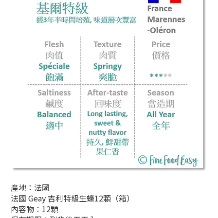
產地：法國
法國 Geay 吉利特級生蠔12顆（箱）
內容物：12顆