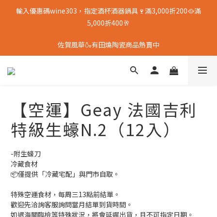
輸入優惠碼wine303，指定酒杯酒器鍋具🍷滿3,000折200🥘滿
5,000折400🥂
佐賀風華🍶有田燒陶瓷商品熱賣中
【空運】Geay 法國吉利
特級生蠔N.2（12入）
-附生蠔刀
冷藏食材
📦僅提供「冷藏宅配」與門市自取。
特殊空運食材，每周三13點前結單。
歡迎先洽詢客服詢問當月結單到貨時間。
如遇海關臨檢等特殊狀況，將會延遲出貨，且不可指定日期。