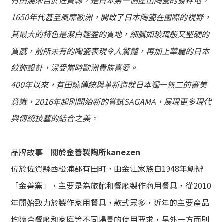
有田燒來自於佐賀縣，是日本第一個產出陶瓷的發祥地，
1650年代甚至風靡歐洲，開啟了日本陶瓷在國際的視野，
其
最大的特色是
潔白輕盈的質地，細膩如玻璃般又堅硬的
質感，前所未有的陶瓷表現令人驚豔，再加上華麗的日本
紋飾設計，深受當時歐洲貴族喜愛。
400年以來，有田燒傳統與革新造就日本獨一無二的審美
意識，
2016年起則開始新的嘗試SAGAMA，展現更多現代
與傳統技藝的結合之美
。
品牌故事｜
關於
金善製陶所kanezen
位於佐賀縣西松浦郡有田町，由金江家族自1948年創辦
「金善窯」，主要是為旅館和餐廳製作商用餐具，從2010
年開始致力於製作家用餐具，款式眾多，近年的主要產品
均適合餐廳和家庭等不同場景的使用要求，另外一方面則