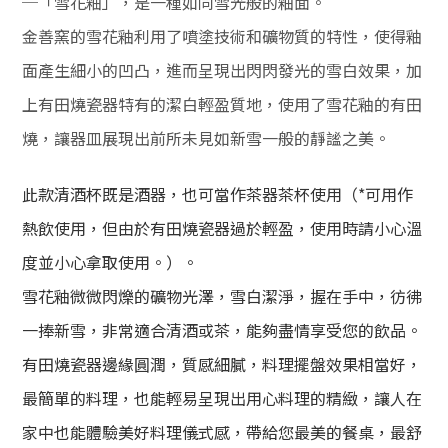
─「雪花釉」，是一種如同雪光般的釉面。
金善窯的雪花釉利用了噴塗技術和礦物質的特性，使得釉
面產生細小的凹凸，進而呈現出閃閃發光的雪白效果，加
上有田燒瓷器特有的潔白輕盈質地，使用了雪花釉的有田
燒，讓器皿展現出前所未見如新雪一般的靜謐之美。
此款清酒杯既是酒器，也可當作茶器茶杯使用（*可用作
熱飲使用，但由於有田燒瓷器過於輕盈，使用時請小心溫
度並小心拿取使用。）。
雪花釉微微閃爍的礦物光澤，雪白潔淨，握在手中，彷彿
一捧新雪，非常適合清酒或茶，能夠盡情享受您的飲品。
有田燒瓷器邊緣圓潤，質感細膩，料理擺盤效果相當好，
最簡單的料理，也能輕易呈現出用心料理的精緻，讓人在
家中也能體驗美好料理儀式感，帶給您最美的餐桌，最舒