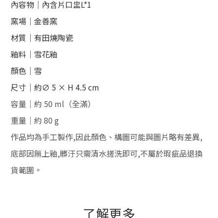
內容物｜內含片口盅L*1
窯場｜金善窯
材質｜有田燒陶瓷
釉料｜雪花釉
顏色｜雪
尺寸｜約∅ 5 × H 4.5 cm
容量｜約 50 ml（全滿）
重量｜約 80 g
作品均為手工製作,
因此顏色、構圖可能與圖片略有差異,
底部因無上釉,髒汙只需清水搓洗即可,
不屬於瑕疵品退換
貨範圍
。
了解更多