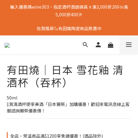
輸入優惠碼wine303，指定酒杯酒器鍋具🍷滿3,000折200🥘滿
5,000折400🥂
佐賀風華🍶有田燒陶瓷商品熱賣中
有田燒｜日本 雪花釉 清
酒杯（吞杯）
50ml
🍾買清酒杯便享美酒「日本獺祭」加購優惠！歡迎來電訊息線上客
服諮詢獺祭優惠價！
全店，常溫商品滿$1200享免運優惠！(酒品除外)