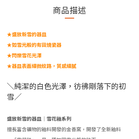
商品描述
★盛放新雪的器皿
★如雪光般的有田燒瓷器
★閃爍雪花光澤
★器皿表面細微紋路，質感細膩
＼純潔的白色光澤，彷彿剛落下的初
雪／
盛放新雪的器皿｜雪花釉系列
擅長富含礦物的釉料開發的金善窯，開發了全新釉料