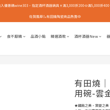
入優惠碼wine303，指定酒杯酒器鍋具🍷滿3,000折200🥘滿5,000折400
佐賀風華🍶有田燒陶瓷商品熱賣中
食不厭精
品酒小點
精選酒款
酒杯酒器New
有田燒｜
用碗-雲
★鏽蝕之美，窯變之美