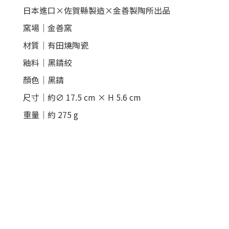
日本進口×佐賀縣製造×金善製陶所出品
窯場｜金善窯
材質｜有田燒陶瓷
釉料｜黑錆絞
顏色｜黑錆
尺寸｜約∅ 17.5 cm × H 5.6 cm
重量｜約 275 g