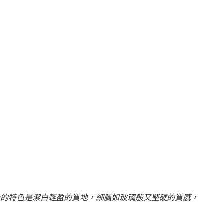
大的特色是
潔白輕盈的質地，細膩如玻璃般又堅硬的質感，