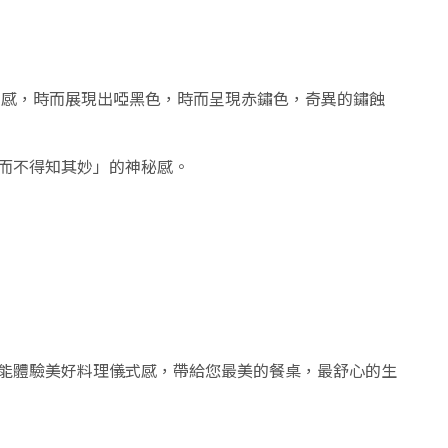
凸感
，時而展現出啞黑色，時而呈現赤鏽色，奇異的鏽蝕
而不得知其妙」的神秘感。
能體驗美好料理儀式感，帶給您最美的餐桌，最舒心的生