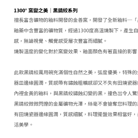
1300° 窯變之美｜黑錆絞系列
擅長富含礦物的釉料開發的金善窯，開發了全新釉料─「
釉藥中含豐富的礦物質，經過1300度高溫燒製下，產生
感，無論視覺、觸覺感受層次豐富而細膩。
燒製溫度的變化對於窯變效果、釉面顏色有著直接的影響
此款黑錆絞萬用碗充滿個性自然之美，弧度優美，特殊的
器皿邊緣圓潤
，
質感帶有鏽蝕粗曠感卻又不失有田燒瓷器
內裡金黃的釉料，與黑錆絞鏽蝕幻變的黑，撞色出令人驚
黑錆絞微微閃爍的金屬礦物光澤，
絲毫不會搶奪您料理的
有田燒瓷器邊緣圓潤，質感細膩，料理擺盤效果相當好，
活美學。