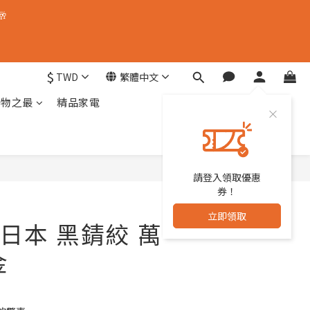
🥂
$
TWD
繁體中文
器物之最
精品家電
請登入領取優惠
立即購買
券！
立即領取
日本 黑錆絞 萬
金