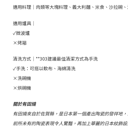
適用料理｜肉類等大塊料理、義大利麵、米食、沙拉碗、
適用爐具｜
✓微波爐
×
烤箱
清洗方式｜
**303建議最佳清潔方式為手洗
✓
手洗：
可搭以軟布、海綿清洗
×
洗碗機
×烘碗機
關於有田燒
有田燒來自於佐賀縣，是日本第一個產出陶瓷的發祥地，
前所未有的陶瓷表現令人驚豔，再加上華麗的日本紋飾設