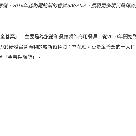
意識，
2016年起則開始新的嘗試SAGAMA，展現更多現代與傳
「金善窯」，主要是為旅館和餐廳製作商用餐具，從2010年開
力於研發富含礦物的嶄新釉料如：雪花釉，更是金善窯的一大特
概念「金善製陶所」。