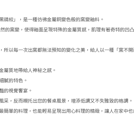
黑錆絞」，
是一種彷彿金屬銅變色般的窯變釉料。
自然的窯變，使得
釉面呈現特殊的金屬質感，肌理有著奇特的
凹
，所以每一次出窯都無法預知的變化之美，給人以一種「窯不開
金屬質地帶給人神秘之感。
細膩的特色。
豔的視覺饗宴。
風采，反而襯托出您的餐桌風景，增添低調又不失雅致的格調。
最簡單的料理，也能輕易呈現出用心料理的精緻，讓人在家中也