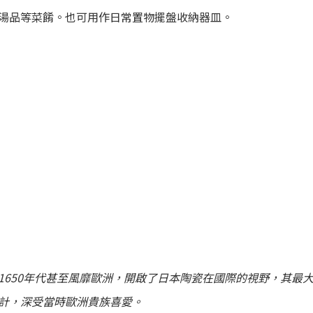
湯品等菜餚
。也可用作日常置物擺盤收納器皿。
1650年代甚至風靡歐洲，開啟了日本陶瓷在國際的視野，其
最
計，深受當時歐洲貴族喜愛。