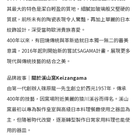
其最大的特色是潔白輕盈的質地，細膩如玻璃般又堅硬的
質感，前所未有的陶瓷表現令人驚豔，再加上華麗的日本
紋飾設計，深受當時歐洲貴族喜愛。
400年以來，有田燒傳統與革新造就日本獨一無二的審美
意識，2016年起則開始新的嘗試SAGAMA計畫，展現更多
現代與傳統技藝的結合之美。
品牌故事｜
關於
溪山窯Keizangama
由第一代
創辦人篠原龍一
先生創立於西元1957年，傳承
400年的技藝，因窯場附近美麗的猿川溪谷而得名。溪山
窯最初以專為
製作
皇室與高級日本料理餐廳使用之器皿為
主，但隨著時代改變，逐漸轉型製作日常家用料理也能使
用的器皿。