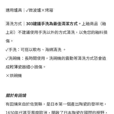
適用爐具｜
✓
微波爐
×烤箱
清洗方式｜
303建議手洗為最佳清潔方式。
上釉商品（釉
上彩）不建議使用手洗以外的方式清洗，以免您的釉料損
傷。
✓手洗：可搭以軟布、海綿清洗 。
✓洗碗機：長時間使用，洗碗機的震動等清洗方式恐會造
成輕薄瓷器細小損傷。
×烘碗機
關於有田燒
有田燒來自於佐賀縣，是日本第一個產出陶瓷的發祥地，
1650年代甚至風靡歐洲，開啟了日本陶瓷在國際的視野，