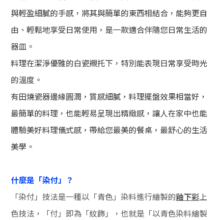
與輕盈細膩的手感，將其與簡單的東西相結合，能夠更自
由、輕鬆地享受日常使用，是一款適合伴隨您日常生活的
器皿。
料理在潔淨優雅的白瓷襯托下，特別能表現日常享受時光
的溫度
。
有田燒瓷器邊緣圓潤
，
質感細膩，料理擺盤效果相當好，
最簡單的料理，也能輕易呈現出精緻感，讓人在家中也能
體驗美好料理儀式感，帶給您最美的餐桌，最舒心的生活
美學。
什麼是「染付」？
「染付」技法是一種以「青色」染料進行繪製的
釉下彩
上
色技法，「付」即為「紋飾」，也就是「以青色染料繪製