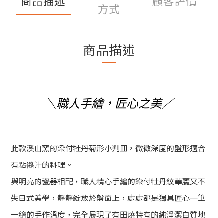
商品描述
顧客評價
方式
商品描述
＼職人手繪，匠心之美／
此款溪山窯的
染付牡丹菊形小判皿，微微深度的盤形適合
有點醬汁的料理。
與明亮的瓷器相配，職人精心手繪的染付牡丹紋華麗又不
失日式美學，靜靜綻放於盤面上，處處都是獨具匠心一筆
一繪的手作溫度，
完全展現了有田燒特有的純淨潔白質地