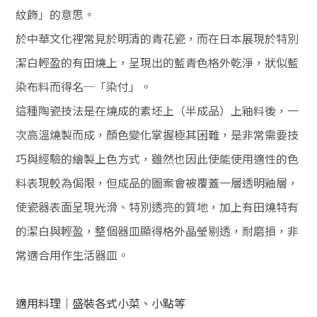
紋飾」的意思。
於中華文化裡常見於明清的青花瓷，而在日本展現於特別
潔白輕盈的有田燒上，呈現出的藍青色格外乾淨，狀似藍
染布料而得名─「染付」。
這種陶瓷技法是在燒成的素坯上（半成品）上釉料後，一
次高溫燒製而成，顏色變化掌握極其困難，是非常需要技
巧與經驗的繪製上色方式，雖然也因此使能使用適性的色
料表現較為侷限，但成品的圖案會被覆蓋一層透明釉層，
使瓷器表面呈現光滑、特別透亮的質地，加上有田燒特有
的潔白與輕盈，整個器皿顯得格外晶瑩剔透，耐磨損，非
常適合用作生活器皿。
適用料理｜盛裝各式小菜、小點等