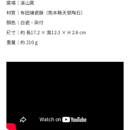
窯場｜溪山窯
材質｜有田燒瓷器（熊本縣天草陶石）
顏色｜白瓷、
染付
尺寸｜約 長
17.2
× 寬12.3
×
H 2.6 cm
重量｜約 210 g