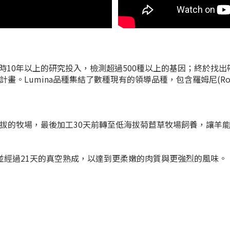
時10年以上的研究投入
，檢測超過500種以上的基因；終於找出帶
umina品種集結了數種現有的領導品種，包含羅姆尼(Romney)、
海拔的牧場，最後加工30天前轉至低海拔菊苣草牧場飼養，讓羊
並經過21天的真空熟成，以達到更柔嫩的肉質與更強烈的風味。