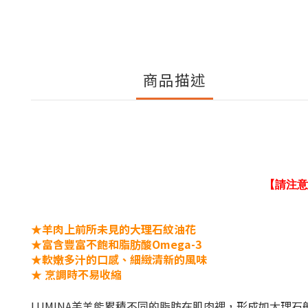
商品描述
【請注意
★羊肉上前所未見的大理石紋油花
★
富含豐富不飽和脂肪酸Omega-3
★
軟嫩多汁的口感、細緻清新的風味
★
烹調時不易收縮
LUMINA羔羊能累積不同的脂肪在肌肉裡，形成如大理