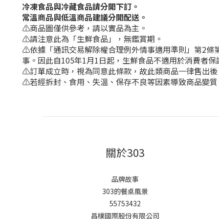
冷凍食品與冷藏食品請分開下訂。
常溫商品與低溫商品建議分開配送。
⚠️商品圖僅供參考，請以實品為主。
⚠️請注意此為「生鮮食品」，無鑑賞期。
⚠️依據「通訊交易解除權合理例外情事適用準則」第2
事。因此自105年1月1日起，生鮮食品不適用於消費者保
⚠️訂單成立時，視為同意此條款，故此類商品一律售出
⚠️若經拆封、食用、失溫、保存不良等因素導致商品變
關於303
品牌故事
303的餐桌風景
55753432
昌樸國際股份有限公司