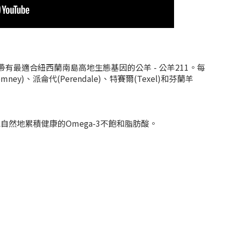
有最適合紐西蘭南島高地生態基因的公羊 - 公羊211。
每
派侖代(Perendale)、特賽爾(Texel)和芬蘭羊
能自然地累積健康的
Omega-3不飽和脂肪酸
。