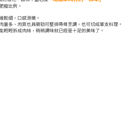
肥瘦比例。
維較細，口感滑嫩。
肉量多、肉質也具嚼勁可整排帶骨烹調，也可切成單支料理。
能輕輕拆成肉絲，稍稍調味就已經是十足的美味了。