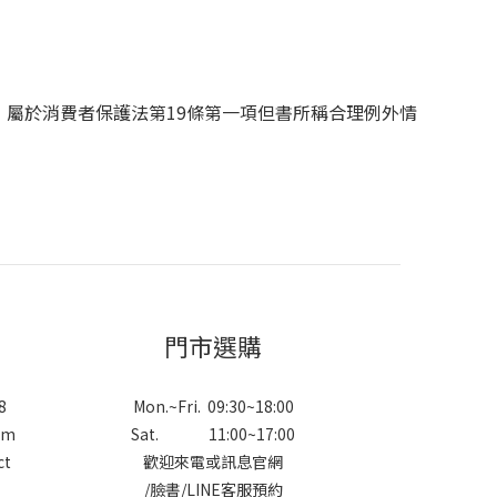
，屬於消費者保護法第19條第一項但書所稱合理例外情
門市選購
8
Mon.~Fri. 09:30~18:00
om
Sat. 11:00~17:00
ct
歡迎來電或訊息官網
/
臉書
/
LINE
客服預約