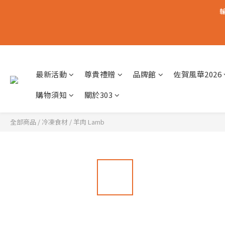
輸
最新活動
尊貴禮贈
品牌館
佐賀風華2026
購物須知
關於303
全部商品
/
冷凍食材
/
羊肉 Lamb