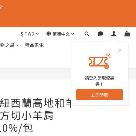
🥂
$
TWD
繁體中文
器物之最
精品家電
請登入領取優惠
立即購買
券！
立即領取
A 紐西蘭高地和羊
方切小羊肩
10%/包