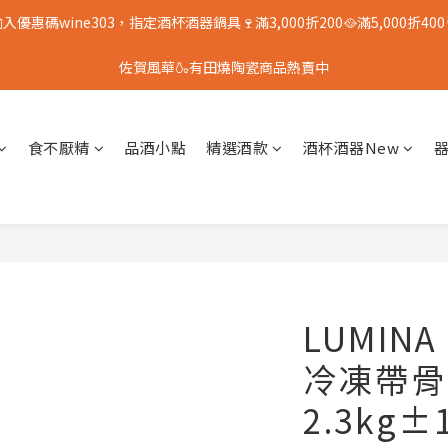
入優惠碼wine303，指定酒杯酒器鍋具🍷滿3,000折200🥘滿5,000折400
佐賀風華🍶有田燒陶瓷商品熱賣中
食不厭精
品酒小點
精選酒款
酒杯酒器New
LUMIN
冷凍帶骨
2.3kg±