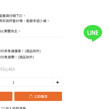
溫層請分開下訂。
際到貨秤重計價，差額多退少補。
請以實體為主。
00享免運優惠！(酒品除外)
00免運費！(酒品除外)
T$2,415
立即購買
加入追蹤清單