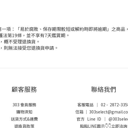
條第一項：「易於腐敗、保存期限較短或解約時即將逾期」之商品
護法第19條，並不享有7天鑑賞期。
後，概不受理退換貨。
質，則無法接受您退換貨申請。
顧客服務
聯絡我們
303 會員服務
客服電話 ｜ 02 - 2872-335
購物須知
信箱 ｜ 303select@gmail.c
送貨方式&運費
官方 Line ID ｜
@303sele
退換貨政策
點點LINE圖示👇👇立即洽詢