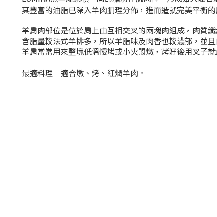
其豐富的油脂已深入羊肉肌理分佈，進而造就完美平衡的
羊肩肉
部位是位於肩上
由互相交叉的兩塊肉組成，肉質纖
含脂量較法式羊排多，所以羊脂味及肉香也較濃郁，並且
羊肩常常用來整塊低溫慢烤或小火悶燉，烤好後用叉子就
最適料理｜適合
燉、烤、紅燜羊肉。