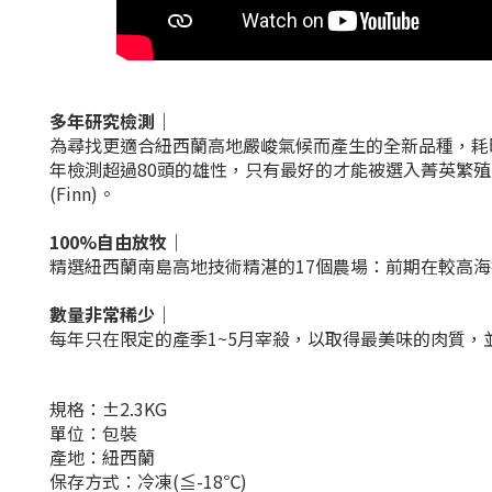
多年研究檢測｜
為尋找更適合紐西蘭高地嚴峻氣候而產生的全新品種，耗
年檢測超過80頭的雄性，只有最好的才能被選入菁英繁殖計畫。L
(Finn)。
100%自由放牧
｜
精選紐西蘭南島高地技術精湛的17個農場：前期在較高
數量非常稀少｜
每年只在限定的產季1~5月宰殺，以取得最美味的肉質，
規格：±2.3KG
單位：包裝
產地：紐西蘭
保存方式：冷凍(≦-18℃)