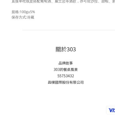
直接單吃或是搭配葡萄酒、威士忌等酒款，亦可佐沙拉、甜蝦、新鮮
規格:
100
g±5%
保存方式:冷藏
關於303
品牌故事
303的餐桌風景
55753432
昌樸國際股份有限公司