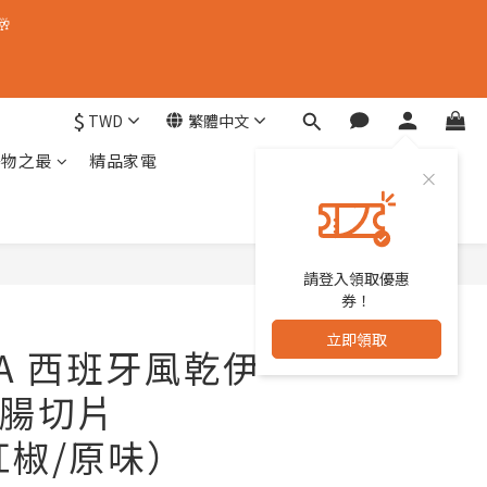
🥂
$
TWD
繁體中文
器物之最
精品家電
請登入領取優惠
立即購買
券！
立即領取
SA 西班牙風乾伊
腸切片
紅椒/原味）