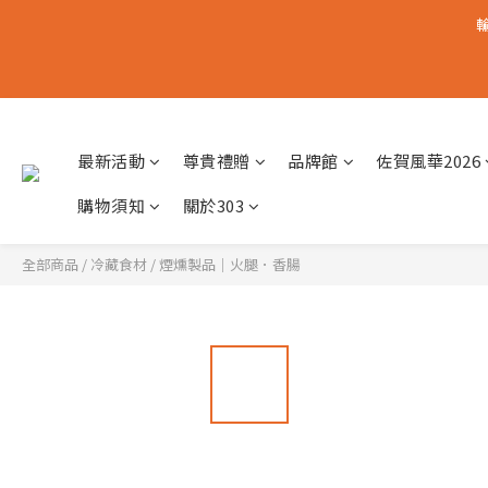
輸
最新活動
尊貴禮贈
品牌館
佐賀風華2026
購物須知
關於303
全部商品
/
冷藏食材
/
煙燻製品｜火腿．香腸