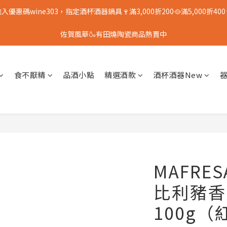
入優惠碼wine303，指定酒杯酒器鍋具🍷滿3,000折200🥘滿5,000折400
佐賀風華🍶有田燒陶瓷商品熱賣中
食不厭精
品酒小點
精選酒款
酒杯酒器New
MAFRE
比利豬香
100g（