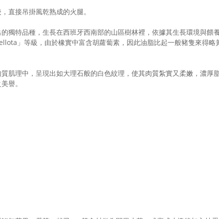
後，直接吊掛風乾熟成的火腿。
出的獨特品種，生長在西班牙西南部的山區樹林裡，依據其生長環境與餵
llota」等級，由於橡實中富含胡蘿蔔素，因此油脂比起一般豬隻來得
肉質肌理中，呈現出如大理石般的白色紋理，使其肉質紮實又柔嫩，濃厚
之美譽。