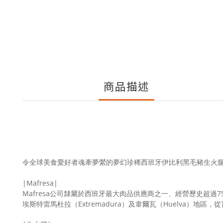
商品描述
令全球美食愛好者魂牽夢縈的夢幻珍稀西班牙伊比利黑毛豬生火
|
Mafresa|
Mafresa公司隸屬於西班牙最大肉品供應商之一、經營歷史超過75年
埃斯特雷馬杜拉（Extremadura）及韋爾瓦（Huelva）地區，
從