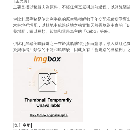
|生火腿|
主要是指以豬腿肉為原料，不經任何烹煮與加熱過程，以鹽醃製
伊比利黑毛豬是伊比利半島的原生豬種經數千年交配混種所孕育
木林地裡增肥，以林地中成熟落地之橡實和天然香草為主食的「Be
養增肥，餵以豆類、穀物和蔬果為主的「Cebo」等級。
伊比利黑豬美味關鍵之一在於其脂肪特別多而豐厚，滲入赭紅色
於與橄欖油類似的不飽和脂肪酸，因此又有「會走路的橄欖樹」
|如何享用|