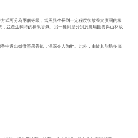
養方式可分為兩個等級，當黑豬生長到一定程度後放養於廣闊的橡
略黃，並產生獨特的榛果香氣。
另一種則是分別於農場圈養與山林放
脂香中透出微微堅果香氣，
深深
令人陶醉。此外，由於其脂肪多屬