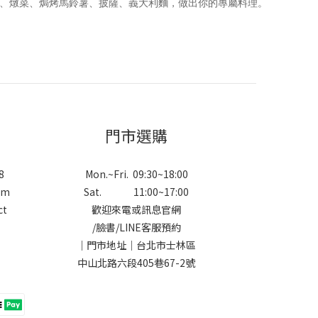
炒蛋、燉菜、焗烤馬鈴薯、披薩、義大利麵，做出你的專屬料理。
門市選購
8
Mon.~Fri. 09:30~18:00
om
Sat. 11:00~17:00
ct
歡迎來電或訊息官網
/
臉書
/
LINE
客服預約
｜門市地址｜台北市士林區
中山北路六段405巷67-2號