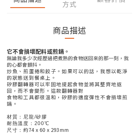
方式
商品描述
它不會損壞配料或煎鍋。
無論我多少次經歷過把煮熟的食物送回來的那一刻，我
的心都會顫抖。
炒魚、煎蛋捲和餃子。如果可以的話，我想以乾淨
的狀態送到餐桌上。
矽膠翻轉器可以牢固地提起食物並將其整齊地返
回，而不會變形。這款翻轉器對
食物和工具都很溫和，矽膠的適度彈性不會損壞煎
鍋。
材質：尼龍/矽膠
耐熱溫度：200℃
約74 x 60 x 293mm
尺寸：