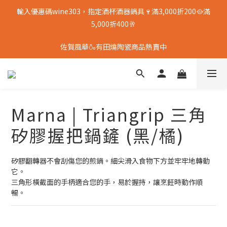
輸入優惠碼wine303，指定酒杯酒器鍋具🍷滿3,000折200🥘滿
5,000折400🥂
佐賀風華🍶有田燒陶瓷商品熱賣中
Marna | Triangrip 三角
矽膠握把鍋鏟 (黑/橘)
矽膠翻轉器不會刮傷您的煎鍋。細尖滑入食物下方並牢牢地轉動
它。
三角形橫截面的手柄適合您的手，易於握持，讓烹飪時動作順
暢。