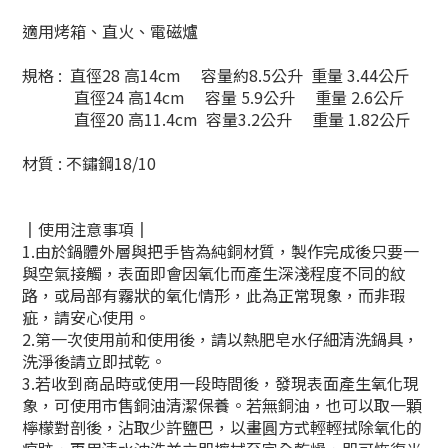
適用烤箱、直火、電磁爐
規格 :
直徑28 高14cm
容量
約8.5公升
重量 3.44公斤
直徑24 高14cm
容量 5.9公升
重量 2.6公斤
直徑20 高11.4cm
容量3.2公升
重量 1.82公斤
材質 : 不鏽鋼18/10
║使用注意事項║
1.由於鍋體外層與把手皆為純銅材質，製作完成後只要一
與空氣接觸，表面即會因氧化而產生深淺程度不同的紋
路，或局部有霧狀的氧化情形，此為正常現象，而非瑕
疵，請安心使用。
2.第一次使用前和使用後，請以熱肥皂水仔細清洗鍋具，
洗淨後請立即拭乾。
3.若收到商品時或使用一段時間後，發現表面產生氧化現
象，可使用市售銅油清潔保養。若無銅油，也可以取一顆
檸檬對剖後，沾取少許鹽巴，以畫圓方式輕輕拭除氧化的