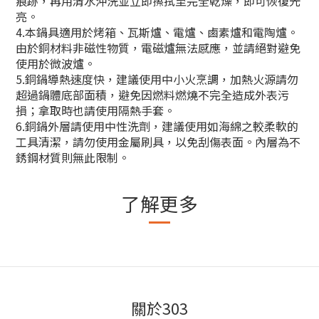
痕跡，再用清水沖洗並立即擦拭至完全乾燥，即可恢復光
亮。
4.本鍋具適用於烤箱、瓦斯爐、電爐、鹵素爐和電陶爐。
由於銅材料非磁性物質，電磁爐無法感應，並請絕對避免
使用於微波爐。
5.銅鍋導熱速度快，建議使用中小火烹調，加熱火源請勿
超過鍋體底部面積，避免因燃料燃燒不完全造成外表污
損；拿取時也請使用隔熱手套。
6.銅鍋外層請使用中性洗劑，建議使用如海綿之較柔軟的
工具清潔，請勿使用金屬刷具，以免刮傷表面。內層為不
銹鋼材質則無此限制。
了解更多
關於303