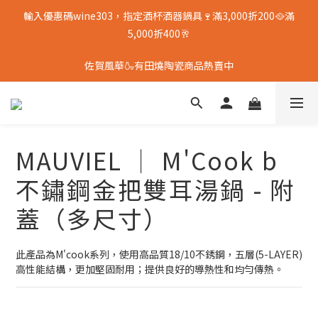
輸入優惠碼wine303，指定酒杯酒器鍋具🍷滿3,000折200🥘滿
5,000折400🥂
佐賀風華🍶有田燒陶瓷商品熱賣中
MAUVIEL │ M'Cook b
不鏽鋼金把雙耳湯鍋 - 附
蓋（多尺寸）
此產品為M'cook系列，使用高品質18/10不銹鋼，五層(5-LAYER)
高性能結構，更加堅固耐用；提供良好的導熱性和均勻傳熱。