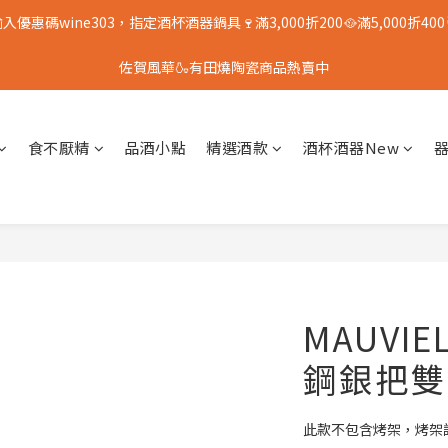
入優惠碼wine303，指定酒杯酒器鍋具🍷滿3,000折200🥘滿5,000折400
佐賀風華🍶有田燒陶瓷商品熱賣中
食不厭精
品酒小點
精選酒款
酒杯酒器New
MAUVIE
鋼銀把雙
此款不包含烤架，烤架