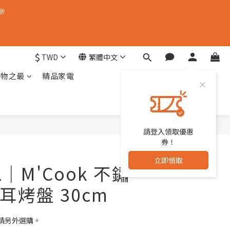
🥂
$
TWD
繁體中文
器物之最
精品家電
請登入領取優惠
立即購買
券！
立即領取
L｜M'Cook 不鏽
耳烤盤 30cm
請另外選購。