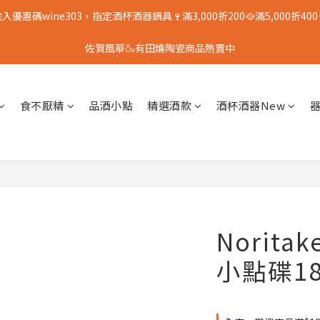
入優惠碼wine303，指定酒杯酒器鍋具🍷滿3,000折200🥘滿5,000折400
佐賀風華🍶有田燒陶瓷商品熱賣中
食不厭精
品酒小點
精選酒款
酒杯酒器New
Norita
小點碟18