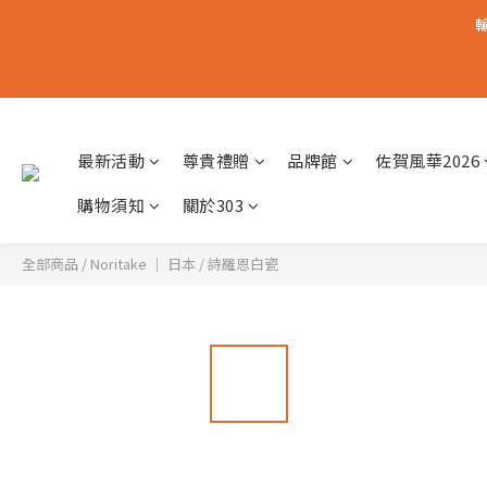
輸
最新活動
尊貴禮贈
品牌館
佐賀風華2026
購物須知
關於303
全部商品
/
Noritake │ 日本
/
詩羅恩白瓷