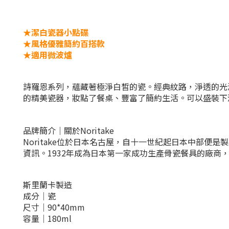
★潔白瓷器小點碟
★
風格優雅簡約百搭款
★適用微波爐
詩羅恩系列
，
蘊藏著極淨白皙的瓷。
經典紋路，淨透的光
的精美瓷器
，
妝點了餐桌、豐富了簡約生活。可以盛裝下
品牌簡介｜關於Noritake
Noritake位於日本名古屋，自十一世紀起日本中部便是
資訊。
1932年成為日本第一家成功生產骨瓷餐具的廠商
斯里蘭卡製造
成分｜瓷
尺寸｜90*40
mm
容量
｜
180ml