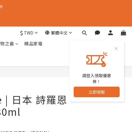
🥂
$
TWD
繁體中文
器物之最
精品家電
請登入領取優惠
立即購買
券！
立即領取
ke | 日本 詩羅恩
0ml