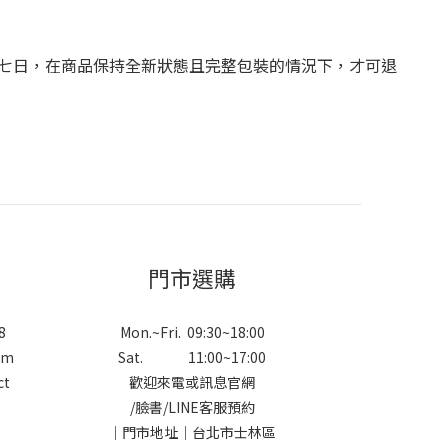
七日，在商品保持全新狀態且完整包裝的情況下，才可退
門市選購
8
Mon.~Fri. 09:30~18:00
om
Sat. 11:00~17:00
ct
歡迎來電或訊息官網
/
臉書
/
LINE
客服預約
｜門市地址｜台北市士林區