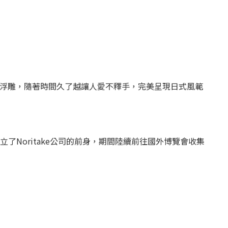
簡的浮雕，隨著時間久了越
讓人愛不釋手，完美呈現日式風範
1904年成立了Noritake公司的前身，期間陸續前往國外博覽會收集