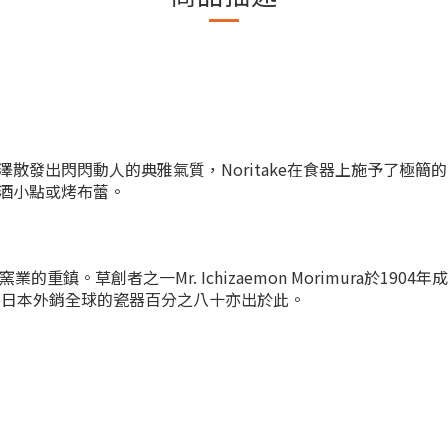
澤散發出閃閃動人的典雅氣質
，Noritake在食器上施予了極
酒小點或烤布蕾。
製窯業的重鎮。
草創者之一Mr. Ichizaemon Morimura於
，日本外銷全球的瓷器百分之八十亦出於此。