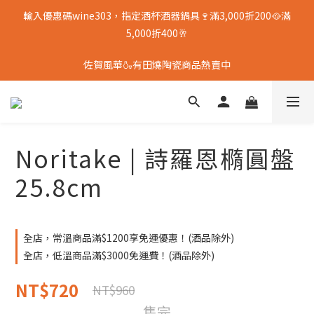
輸入優惠碼wine303，指定酒杯酒器鍋具🍷滿3,000折200🥘滿
5,000折400🥂
佐賀風華🍶有田燒陶瓷商品熱賣中
Noritake | 詩羅恩橢圓盤
25.8cm
全店，常溫商品滿$1200享免運優惠！(酒品除外)
全店，低溫商品滿$3000免運費！(酒品除外)
NT$720
NT$960
售完