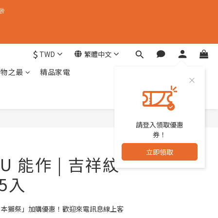
🥂
$
TWD
繁體中文
器物之最
精品家電
請登入領取優惠
立即購買
券！
立即領取
KU 能作 | 吉祥紋
 5入
「日本獺祭」加購優惠！歡迎來電訊息線上客