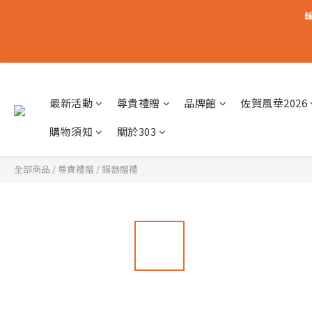
輸
最新活動
尊貴禮贈
品牌館
佐賀風華2026
購物須知
關於303
全部商品
/
尊貴禮贈
/
鍚器贈禮