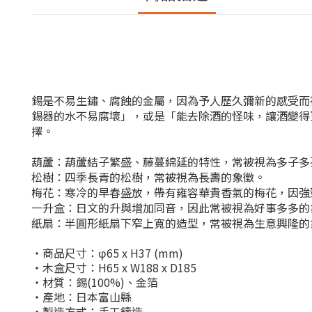
錫是不易生鏽、腐蝕的金屬，因為予人歷久彌新的感受而
錫器的水不易腐壞」，或是「能去除酒的怪味，讓酒變得
擇。
葫蘆：葫蘆結子繁盛、藤蔓綿延的特性，常被視為多子多
松樹：四季長青的松樹，常被視為長壽的象徵。
梅花：寒冷的早春盛放，帶有雍容華貴香氣的梅花，因強
一升盒：日文的升與增加同音，因此常被視為好事多多的
紙扇：半圓形紙扇下窄上寬的造型，常被視為生意興隆的
・商品尺寸：
φ
65 x H37 (mm)
・木盒尺寸：H65 x W188 x D185
・材質：錫(100%)、金箔
・產地：日本富山縣
・製造方式：手工鑄造