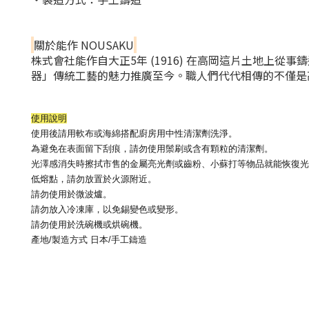
關於能作 NOUSAKU
株式會社能作自大正5年 (1916) 在高岡這片土地
器」傳統工藝的魅力推廣至今。職人們代代相傳的不僅是
使用說明
使用後請用軟布或海綿搭配廚房用中性清潔劑洗淨。
為避免在表面留下刮痕，請勿使用鬃刷或含有顆粒的清潔劑。
光澤感消失時擦拭市售的金屬亮光劑或齒粉、小蘇打等物品就能恢復光
低熔點，請勿放置於火源附近。
請勿使用於微波爐。
請勿放入冷凍庫，以免錫變色或變形。
請勿使用於洗碗機或烘碗機。
產地/製造方式
日本/手工鑄造