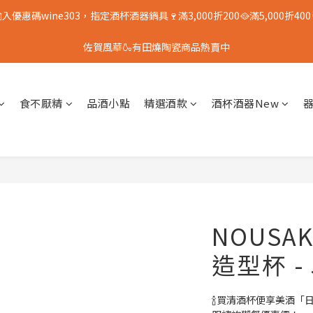
入優惠碼wine303，指定酒杯酒器鍋具🍷滿3,000折200🥘滿5,000折400
佐賀風華🍶有田燒陶瓷商品熱賣中
食不厭精
品酒小點
精選酒款
酒杯酒器New
NOUSA
造型杯 -
🍾買清酒杯便享美酒