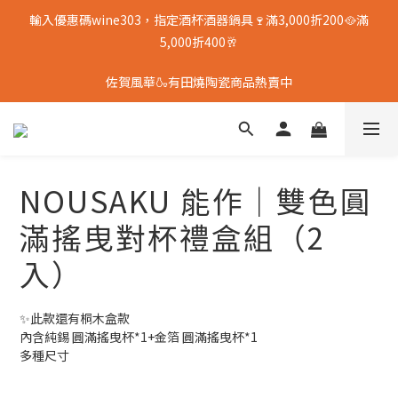
輸入優惠碼wine303，指定酒杯酒器鍋具🍷滿3,000折200🥘滿
5,000折400🥂
佐賀風華🍶有田燒陶瓷商品熱賣中
NOUSAKU 能作｜雙色圓
滿搖曳對杯禮盒組（2
入）
✨此款還有桐木盒款
內含純錫 圓滿搖曳杯*1+金箔 圓滿搖曳杯*1
多種尺寸