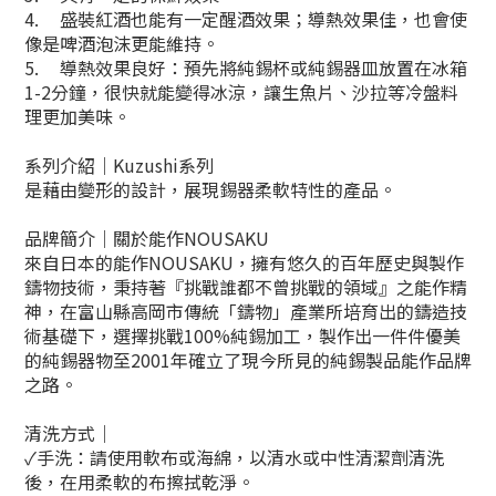
4.
盛裝紅酒也能有一定醒酒效果；導熱效果佳，也會使
像是啤酒泡沫更能維持。
5.
導熱效果良好：預先將純錫杯或純錫器皿放置在冰箱
1-2分鐘，很快就能變得冰涼，讓生魚片、沙拉等冷盤料
理更加美味。
系列介紹｜
Kuzushi系列
是藉由變形的設計，展現錫器柔軟特性的產品。
品牌簡介｜關於能作NOUSAKU
來自日本的能作NOUSAKU，擁有悠久的百年歷史與製作
鑄物技術，秉持著『挑戰誰都不曾挑戰的領域』之能作精
神，在富山縣高岡市傳統「鑄物」產業所培育出的鑄造技
術基礎下，選擇挑戰100%純錫加工，製作出一件件優美
的純錫器物至2001年確立了現今所見的純錫製品能作品牌
之路。
清洗方式｜
✓手洗：請使用軟布或海綿，以清水或中性清潔劑清洗
後，在用柔軟的布擦拭乾淨。