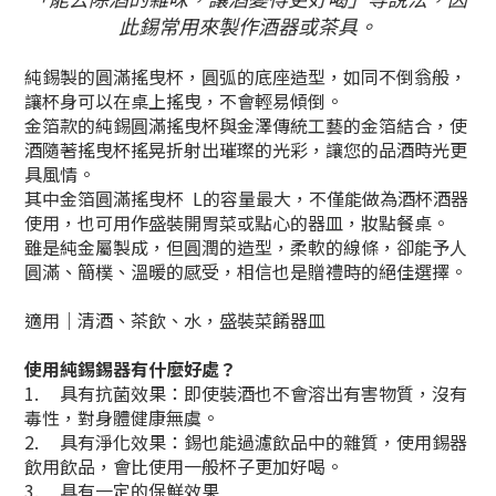
此錫常用來製作酒器或茶具。
純錫製的圓滿搖曳杯，圓弧的底座造型，如同不倒翁般，
讓杯身可以在桌上搖曳，不會輕易傾倒。
金箔款的純錫圓滿搖曳杯與金澤傳統工藝的金箔結合，使
酒隨著搖曳杯搖晃折射出璀璨的光彩，讓您的品酒時光更
具風情。
其中金箔圓滿搖曳杯 L的容量最大，不僅能做為酒杯酒器
使用，也可用作盛裝開胃菜或點心的器皿，妝點餐桌。
雖是純金屬製成，但圓潤的造型，柔軟的線條，卻能予人
圓滿、簡樸、溫暖的感受，相信也是
贈禮時的絕佳選擇。
適用｜清酒、茶飲、水，盛裝菜餚器皿
使用純錫錫器有什麼好處？
1.
具有抗菌效果：即使裝酒也不會溶出有害物質，沒有
毒性，對身體健康無虞。
2.
具有淨化效果：錫也能過濾飲品中的雜質，使用錫器
飲用飲品，會比使用一般杯子更加好喝。
3.
具有一定的保鮮效果