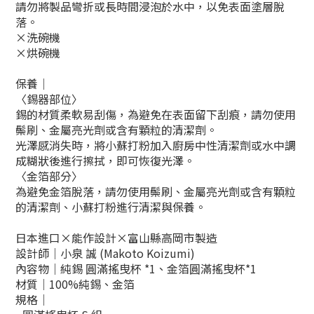
請勿將製品彎折或長時間浸泡於水中，以免表面塗層脫
落。
×洗碗機
×烘碗機
保養｜
〈錫器部位
〉
錫的材質柔軟易刮傷，為避免在表面留下刮痕，請勿使用
鬃刷、金屬亮光劑或含有顆粒的清潔劑。
光澤感消失時，將小蘇打粉加入廚房中性清潔劑或水中調
成糊狀後進行擦拭，即可恢復光澤。
〈
金箔部分
〉
為避免金箔脫落，請勿使
用鬃刷、金屬亮光劑或含有顆粒
的清潔劑、小蘇打粉進行清潔與保養。
日本進口×能作設計×富山縣高岡市製造
設計師｜小泉 誠 (Makoto Koizumi)
內容物｜純錫 圓滿搖曳杯 *1、金箔圓滿搖曳杯*1
材質｜100%純錫、金箔
規格｜