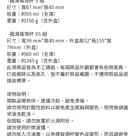
-
圓滿搖曳杯 S 組
尺寸｜寬67 mm*高45 mm
容量｜約95 ml（全滿）
重量｜約350 g（含外盒）
-
圓滿搖曳杯 XS 組
尺寸｜寬59 mm*高40 mm，外盒高52*長155*寬
79mm（外盒）
容量｜約60 ml（全滿）
重量｜約245 g（含外盒）
此項商品
皆為手工鑄造，
每個商品外觀都會有些微差異、
打造痕跡以及
氣孔、
皆不屬於瑕疵範圍
，不適用瑕疵品退
換貨標準。
使用說明｜
錫製品導熱快，建議冷飲，避免燙傷。
請勿使用於酸性飲料以避免產生腐蝕與變色，使用後請儘
早清洗乾淨。
低熔點，請勿放置於火源附近。
請勿使用於微波爐。
請勿放入冷凍庫，以免導致錫杯變色或變形，而且請避免