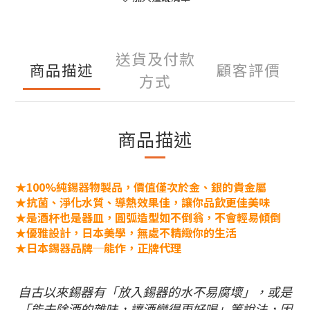
送貨及付款
商品描述
顧客評價
方式
商品描述
★100%純錫器物製品，價值僅次於金、銀的貴金屬
★抗菌、淨化水質、導熱效果佳，讓你品飲更佳美味
★是酒杯也是器皿，圓弧造型如不倒翁，不會輕易傾倒
★優雅設計，日本美學，無處不精緻你的生活
★日本錫器品牌─能作，正牌代理
自古以來錫器有「放入錫器的水不易腐壞」，或是
「能去除酒的雜味，讓酒變得更好喝」等說法，因