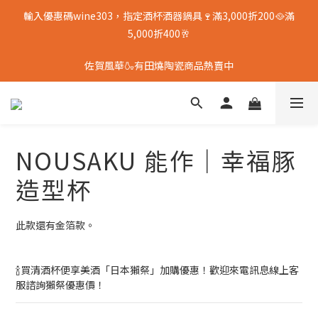
輸入優惠碼wine303，指定酒杯酒器鍋具🍷滿3,000折200🥘滿
5,000折400🥂
佐賀風華🍶有田燒陶瓷商品熱賣中
NOUSAKU 能作｜幸福豚
造型杯
此款還有金箔款。
🍾買清酒杯便享美酒「日本獺祭」加購優惠！歡迎來電訊息線上客
服諮詢獺祭優惠價！