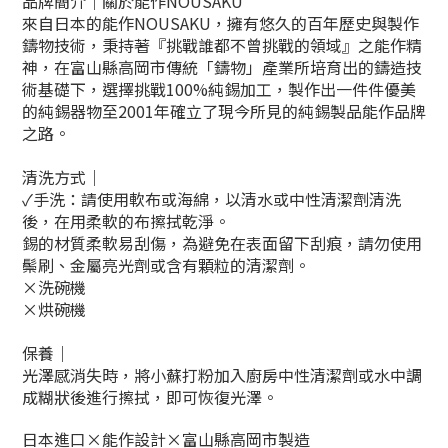
品牌簡介｜關於能作NOUSAKU
來自日本的能作NOUSAKU，擁有悠久的百年歷史與製作
鑄物技術，秉持著『挑戰誰都不曾挑戰的領域』之能作精
神，在富山縣高岡市傳統「鑄物」產業所培育出的鑄造技
術基礎下，選擇挑戰100%純錫加工，製作出一件件優美
的純錫器物至2001年確立了現今所見的純錫製品能作品牌
之路。
清洗方式｜
✓手洗：請使用軟布或海綿，以清水或中性清潔劑清洗
後，在用柔軟的布擦拭乾淨。
錫的材質柔軟易刮傷，為避免在表面留下刮痕，請勿使用
鬃刷、金屬亮光劑或含有顆粒的清潔劑。
×洗碗機
×烘碗機
保養｜
光澤感消失時，將小蘇打粉加入廚房中性清潔劑或水中調
成糊狀後進行擦拭，即可恢復光澤。
日本進口×能作設計×富山縣高岡市製造