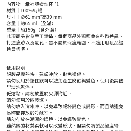
內容物｜幸福豚造型杯 *1
材質｜100%純錫
尺寸｜
∅61 mm
*
高39 mm
容量｜約65 ml（全滿）
重量｜約150g（含外盒）
此項商品
皆為手工鑄造，
每個商品外觀都會有些微差異、
打造痕跡以及
氣孔、
皆不屬於瑕疵範圍
，不適用瑕疵品退
換貨標準。
使用說明
錫製品導熱快，建議冷飲，避免燙傷。
請勿使用於酸性飲料以避免產生腐蝕與變色，使用後請儘
早清洗乾淨。
低熔點，請勿放置於火源附近。
請勿使用於微波爐。
請勿放入冷凍庫，以免導致錫杯變色或變形，而且請避免
長時間存放於冷藏室。
請勿存放在潮濕的環境，以免導致變色。
雖然錫的材質柔軟可以改變形狀，但請勿將製品過度彎