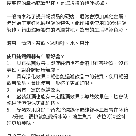
厚笑容的幸福豚造型杯，是您贈禮的絕佳選擇。
一般商家為了提升錫製品的硬度，通常會添加其他金屬，
但是為了更好地展現錫的特色，能作特別使用
100%
純錫
製作，藉由錫器獨有的溫潤質地，為您的生活增添色彩。
適用｜清酒、茶飲、冰咖啡、水、果汁
使用純錫錫器有什麼好處？
1.
具有抗菌效果：即使裝酒也不會溶出有害物質，沒有
毒性，對身體健康無虞。
2.
具有淨化效果：錫也能過濾飲品中的雜質，使用錫器
飲用飲品，會比使用一般杯子更加好喝。
3.
具有一定的保鮮效果
4.
盛裝紅酒也能有一定醒酒效果；導熱效果佳，也會使
像是啤酒泡沫更能維持。
5.
導熱效果良好：預先將純錫杯或純錫器皿放置在冰箱
1-2分鐘，很快就能變得冰涼，讓生魚片、沙拉等冷盤料
理更加美味。