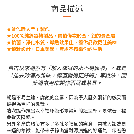
商品描述
★能作職人手工製作
★100%純錫器物製品，價值僅次於金、銀的貴金屬
★抗菌、淨化水質、導熱效果佳，讓你品飲更佳美味
★優雅設計，日本美學，無處不精緻你的生活
自古以來錫器有「放入錫器的水不易腐壞」，或是
「能去除酒的雜味，讓酒變得更好喝」等說法，因
此錫常用來製作酒器或茶具。
錫是不易生鏽、腐蝕的金屬，因為予人歷久彌新的感受而
被視為吉祥的象徵。
這次能作推出以幸福豚為形象設計的造型杯，象徵著幸福
會從天降臨。
另外多產的豬帶有多子多孫多福氣的寓意，常被人認為是
幸運的象徵，能帶來子孫滿堂財源廣進的好運氣。帶著憨