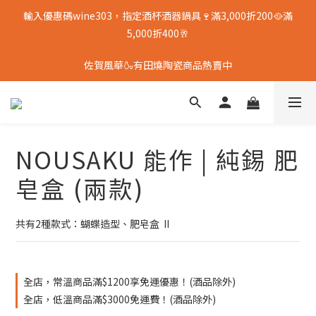
輸入優惠碼wine303，指定酒杯酒器鍋具🍷滿3,000折200🥘滿
5,000折400🥂
佐賀風華🍶有田燒陶瓷商品熱賣中
NOUSAKU 能作 | 純錫 肥
皂盒 (兩款)
共有2種款式：蝴蝶造型、肥皂盒  II
全店，常溫商品滿$1200享免運優惠！(酒品除外)
全店，低溫商品滿$3000免運費！(酒品除外)