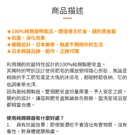
商品描述
★100%純錫器物製品，價值僅次於金、銀的貴金屬
★抗菌、淨化效果
★優雅設計，日本美學，無處不精緻你的生活
★日本錫器品牌─能作，正牌代理
利用錫的抗菌特性設計的100%純錫製肥皂盒。
其獨特的彎折設計使得肥皂的擺放變得隨心所欲，無論是
精緻的手工肥皂還是大塊的沐浴皂，都能輕鬆收納。它的
低調奢華光澤。
因為是純錫製造，整個肥皂盒份量厚重，予人安定之感。
簡約的設計，讓這款肥皂盒無論放在廚房、盥洗室或浴室
都相當合適。
使用純錫錫器有什麼好處？
1.
具有抗菌效果：即使裝酒也不會溶出有害物質，沒有
毒性，對身體健康無虞。