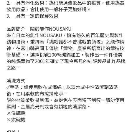
2.
具有淨化效果：錫也能過濾飲品中的雜質，使用錫器
飲用飲品，會比使用一般杯子更加好喝。
3.
具有一定的保鮮效果
品牌簡介｜關於能作NOUSAKU
來自日本的能作NOUSAKU，擁有悠久的百年歷史與製作
鑄物技術，秉持著『挑戰誰都不曾挑戰的領域』之能作精
神，在富山縣高岡市傳統「鑄物」產業所培育出的鑄造技
術基礎下，選擇挑戰100%純錫加工，製作出一件件優美
的純錫器物至2001年確立了現今所見的純錫製品能作品牌
之路。
清洗方式｜
✓手洗：請使用軟布或海綿，以清水或中性清潔劑清洗
後，在用柔軟的布擦拭乾淨。
錫的材質柔軟易刮傷，為避免在表面留下刮痕，請勿使用
鬃刷、金屬亮光劑或含有顆粒的清潔劑。
×洗碗機
×烘碗機