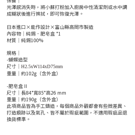
保養｜
光澤感消失時，將小蘇打粉加入廚房中性清潔劑或水中調
成糊狀後進行擦拭，即可恢復光澤。
日本進口×能作設計×富山縣高岡市製造
內容物｜純錫
．
肥皂盒 *1
材質
｜
純錫100%
規格
｜
-蝴蝶造型
尺寸
｜
H2.5xW114xD75mm
重量｜約102
g（含外盒）
-肥皂盒 I
I
尺寸
｜
長84
*寬85*
高26 mm
重量｜約190
g（含外盒）
此項商品
皆為手工鑄造，
每個商品外觀都會有些微差異、
打造痕跡以及
氣孔、
皆不屬於瑕疵範圍
，不適用瑕疵品退
換貨標準。