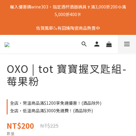
輸入優惠碼wine303，指定酒杯酒器鍋具🍷滿3,000折200🥘滿
5,000折400🥂
佐賀風華🍶有田燒陶瓷商品熱賣中
OXO | tot 寶寶握叉匙組-
莓果粉
全店，常溫商品滿$1200享免運優惠！(酒品除外)
全店，低溫商品滿$3000免運費！(酒品除外)
NT$200
NT$225
數量