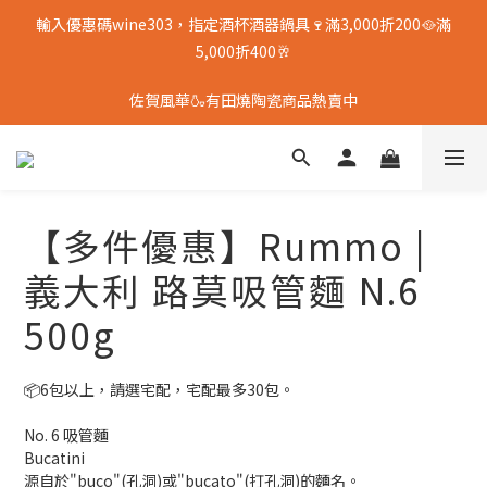
輸入優惠碼wine303，指定酒杯酒器鍋具🍷滿3,000折200🥘滿
5,000折400🥂
佐賀風華🍶有田燒陶瓷商品熱賣中
【多件優惠】Rummo |
義大利 路莫吸管麵 N.6
500g
📦6包以上，請選宅配，宅配最多30包。
No. 6 吸管麵
Bucatini
源自於"buco"(孔洞)或"bucato"(打孔洞)的麵名。