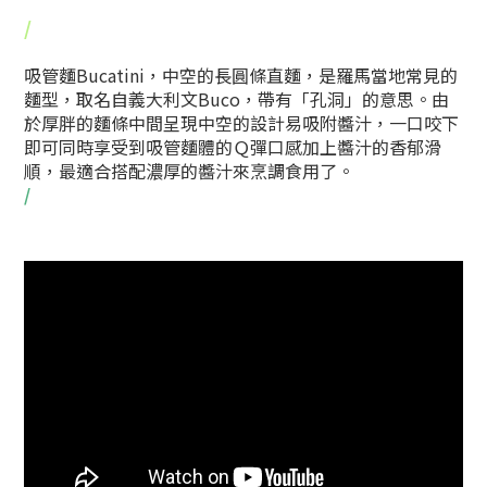
/
吸管麵Bucatini，中空的長圓條直麵，是羅馬當地常見的
麵型，取名自義大利文Buco，帶有「孔洞」的意思。由
於厚胖的麵條中間呈現中空的設計易吸附醬汁，一口咬下
即可同時享受到吸管麵體的Ｑ彈口感加上醬汁的香郁滑
順，最適合搭配濃厚的醬汁來烹調食用了。
/