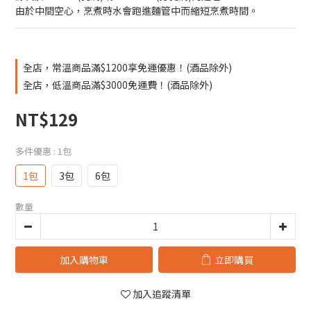
由於中間空心，烹煮時水會跑進麵管中而縮短烹煮時間。
全店，常溫商品滿$1200享免運優惠！(酒品除外)
全店，低溫商品滿$3000免運費！(酒品除外)
NT$129
多件優惠
: 1包
1包
3包
6包
數量
加入購物車
立即購買
加入追蹤清單