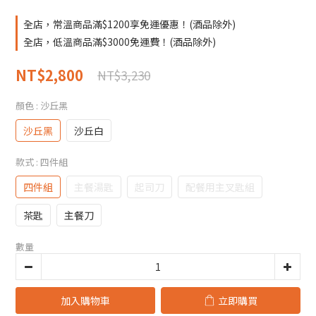
全店，常溫商品滿$1200享免運優惠！(酒品除外)
全店，低溫商品滿$3000免運費！(酒品除外)
NT$2,800
NT$3,230
顏色
: 沙丘黑
沙丘黑
沙丘白
款式
: 四件組
四件組
主餐湯匙
起司刀
配餐用主叉匙組
茶匙
主餐刀
數量
加入購物車
立即購買