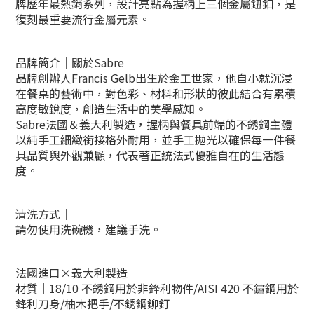
牌歷年最熱銷系列，
設計亮點為握柄上三個金屬鈕釦，是
復刻最重要流行金屬元素。
品牌簡介｜關於Sabre
品牌創辦人Francis Gelb出生於金工世家，他自小就沉浸
在餐桌的藝術中，對色彩、材料和形狀的彼此結合有累積
高度敏銳度，創造生活中的美學感知。
Sabre法國＆義大利製造，握柄與餐具前端的不銹鋼主體
以純手工細緻銜接格外耐用，並手工拋光以確保每一件餐
具品質與外觀兼顧，代表著正統法式優雅自在的生活態
度。
清洗方式｜
請勿使用洗碗機，建議手洗。
法國進口×義大利製造
材質｜18/10 不銹鋼用於非鋒利物件/AISI 420 不鏽鋼用於
鋒利刀身/柚木把手/不銹鋼鉚釘