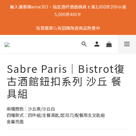
輸入優惠碼wine303，指定酒杯酒器鍋具🍷滿3,000折200🥘滿
5,000折400🥂
佐賀風華🍶有田燒陶瓷商品熱賣中
Sabre Paris｜Bistrot復
古酒館鈕扣系列 沙丘 餐
具組
兩種顏色：沙丘黑/沙丘白
四種款式：四件組/主餐湯匙/起司刀/配餐用主叉匙組
金屬亮面