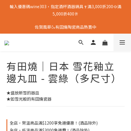
輸入優惠碼wine303，指定酒杯酒器鍋具🍷滿3,000折200🥘滿
5,000折400🥂
佐賀風華🍶有田燒陶瓷商品熱賣中
有田燒｜日本 雪花釉立
邊丸皿 - 雲綠（多尺寸）
★盛放新雪的器皿
★如雪光般的有田燒瓷器
全店，常溫商品滿$1200享免運優惠！(酒品除外)
全店，低溫商品滿$3000免運費！(酒品除外)