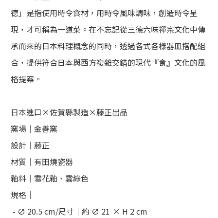
德」是指使用時令食材，用時令風味調味，創造時令呈
現，才可稱為一道菜。在不忘記從三德六味禪宗文化中傳
承而來的日本料理概念的同時，透過各式各樣器皿搭配組
合，提供符合日本與西方
複雜交錯的現代『食』文化的風
格提案。
日本進口×佐賀縣製造
×
藤正出品
窯場｜金善窯
設計｜藤正
材質｜有田燒瓷器
釉料｜雪花釉、雲綠色
規格｜
- ∅ 20.5 cm/
尺寸｜約 ∅ 21
× H 2 cm