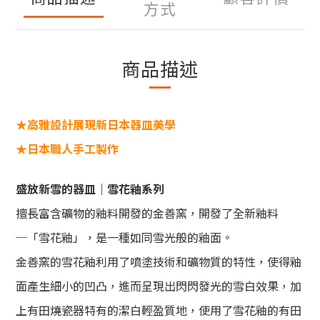
方式
商品描述
★
高雅設計展現新日本器皿美學
★
日本職人手工製作
盛放新雪的器皿｜雪花釉系列
擅長富含礦物的釉料開發的金善窯，開發了全新釉料
─「雪花釉」，是一種如同雪光般的釉面。
金善窯的雪花釉利用了噴塗技術和礦物質的特性，使得釉
面產生細小的凹凸，進而呈現出閃閃發光的雪白效果，加
上有田燒瓷器特有的潔白輕盈質地，使用了雪花釉的有田