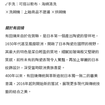
✓
手洗：
可搭以軟布、海綿清洗
×
洗碗機：上釉商品不建議
×烘碗機
關於有田燒
有田燒來自於佐賀縣，是日本第一個產出陶瓷的發祥地，
1650年代甚至風靡歐洲，開啟了日本陶瓷在國際的視野，
其
最大的特色是
潔白輕盈的質地，細膩如玻璃般又堅硬的
質感，前所未有的陶瓷表現令人驚豔，再加上華麗的日本
紋飾設計，深受當時歐洲貴族喜愛。
400年以來，有田燒傳統與革新造就日本獨一無二的審美
意識，
2016年起則開始新的嘗試，展現更多現代與傳統技
藝的結合之美
。