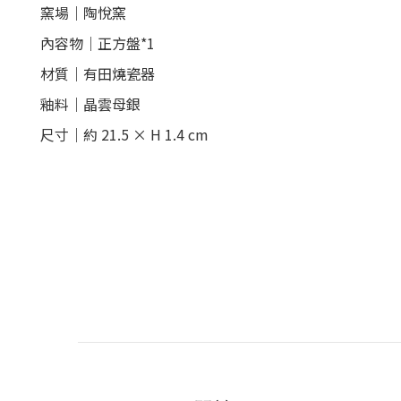
窯場｜陶悅窯
內容物｜正方盤*1
材質｜有田燒瓷器
釉料｜晶雲母銀
尺寸｜約 21.5
×
H 1.4 cm