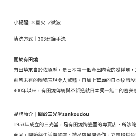
小提醒
×直火
✓微波
|
清洗方式｜303建議
手洗
關於有田燒
有田燒來自於佐賀縣，是日本第一個產出陶瓷的發祥地，
前所未有的陶瓷表現令人驚豔，再加上華麗的日本紋飾設
400年以來，有田燒傳統與革新造就日本獨一無二的審美
品牌簡介｜
關於三光堂
sankoudou
1953年成立的三光堂，是有田燒陶瓷器的專賣店，所
商品，開始與生活選物店、禮品店展開合作。立志提供色