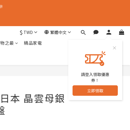
🥂
$
TWD
繁體中文
器物之最
精品家電
請登入領取優惠
立即購買
券！
立即領取
日本 晶雲母銀
盤