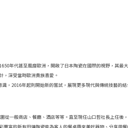
1650年代甚至風靡歐洲，開啟了日本陶瓷在國際的視野，其最
計，深受當時歐洲貴族喜愛。
意識，2016年起則開始新的嘗試，展現更多現代與傳統技藝的結
涉範圍從一般商店、餐廳、酒店等等。直至現任山口哲社長上任後
彩豐富的新有田燒陶瓷能為客人的餐桌帶來美好器物、分享用餐