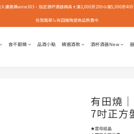
入優惠碼wine303，指定酒杯酒器鍋具🍷滿3,000折200🥘滿5,000折400
佐賀風華🍶有田燒陶瓷商品熱賣中
食不厭精
品酒小點
精選酒款
酒杯酒器New
有田燒｜
7吋正方
★雲母結晶