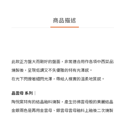
商品描述
此款正方盤大而剛好的盤面，非常適合用作各項中西菜品
燒製後，呈現低調又不失優雅的特有光澤感。
在光下閃爍著細閃光澤，帶給人樸實的溫柔地質感。
晶雲母 系列｜
陶悅窯特有的結晶釉料燒製，產生彷彿雲母般的美麗結晶
金銀兩色是再用金雲母、銀雲母雲母釉料上釉後二次燒製