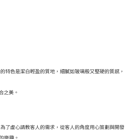
大的特色是潔白輕盈的質地，細膩如玻璃般又堅硬的質感，
合之美。
，為了虛心請教客人的需求，從客人的角度用心策劃與開發
的樂趣。