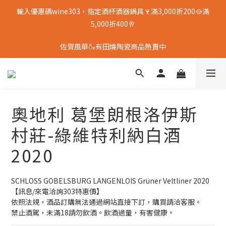
輸入優惠碼wine303，指定酒杯酒器鍋具🍷滿3,000折200🥘滿
5,000折400🥂
佐賀風華🍶有田燒陶瓷商品熱賣中
奧地利 葛堡朗根洛伊斯
村莊-綠維特利納白酒
2020
SCHLOSS GOBELSBURG LANGENLOIS Grüner Veltliner 2020
【訊息/來電洽詢303特惠價】
依照法規，酒品訂購無法通過網站直接下訂，購買請洽客服。
禁止酒駕，未滿18請勿飲酒。飲酒過量，有害健康。