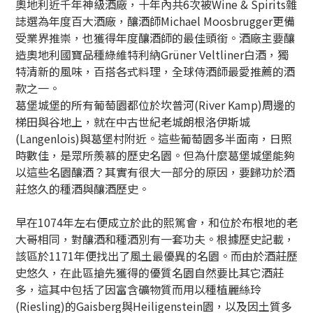
奧地利近千年神級酒廠，十年內共6次被Wine & Spirits雜
誌選為年度百大酒廠，釀酒師Michael Moosbrugger更備
受業界推崇，也獲得年度釀酒師的最佳頭銜。酒廠主要釀
造奧地利國寶品種綠維特利納Grüner Veltliner白酒，獨
特清新的風味，百搭各式料理，全球侍酒師最愛推薦的酒
款之一。
葛堡城堡的所有葡萄園都位於坎普河(River Kamp)周邊的
梯田與谷地上，就在中古世紀老城朗根洛伊斯城
(Langenlois)與葛堡村附近。這些葡萄園多半面南，日照
時數佳，是眾所羨慕的歷史名園。但為什麼葛堡城堡能夠
以這些名園釀酒？其實有很大一部分的原因，要歸功於酒
莊悠久的種酒與釀酒歷史。
早在1074年左右便成立於此的熙篤會，和位於布根地的老
大哥相同，對釀酒和種酒別有一套功夫。根據歷史記載，
該區於1171年便找出了風土最優異的名園。而由於酒莊歷
史悠久，在此區搶先獲得的優質名園自然要比其它酒莊
多，這其中包括了因富含礦物質而用以種植麗絲玲
(Riesling)的Gaisberg與Heiligenstein園，以及因土質多