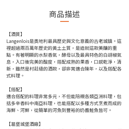
商品描述
【酒質】
Langenlois是奧地利最具歷史與文化意義的古老城鎮。這
裡超過兩百萬年歷史的黃土土質，是造就這款美釀的重
點。有著明顯的水梨香氣，酵母以及最具特色的白胡椒氣
息，入口後完美的酸度，搭配成熟的果香，口感乾淨，清
新，雖然是村莊級的酒款，卻非常適合陳年，以及搭配各
式料理。
【搭配】
適合搭配的料理非常多元，不但能陪襯各類亞洲料理，包
括多辛香料中南亞料理，也能搭配以多種方式烹煮而成的
海鮮、河鮮，從簡單的河魚到豐裕的奶醬鮭魚皆可。
【葛堡城堡酒廠】