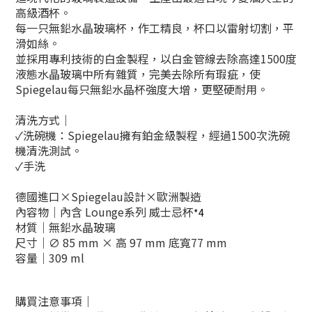
高級酒杯。
每一只無鉛水晶玻璃杯，作工精良，杯口以雷射切割，平
滑如絲。
並採用專利技術的白金製程，以白金管線去除高達1500度
液態水晶玻璃中所有雜質，完美去除所有瑕疵，使
Spiegelau每只無鉛水晶杯強度大增，更堅硬耐用。
清洗方式｜
✓洗碗機：Spiegelau擁有鉑金級製程，經過1500次洗碗
機清洗測試。
✓手洗
德國進口×Spiegelau設計
×
歐洲製造
內容物｜內含 Lounge系列 威士忌杯
*4
材質｜無鉛水晶玻璃
尺寸｜
∅ 85
mm ×
高 97 mm 底寬77 mm
容量｜309 ml
購買注意事項｜