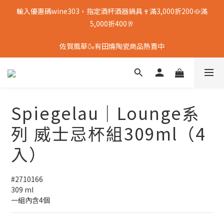
輸入優惠碼wine303，指定酒杯酒器鍋具🍷滿3,000折200🥘滿
5,000折400🥂
佐賀風華🍶有田燒陶瓷商品熱賣中
Spiegelau｜Lounge系
列 威士忌杯組309ml（4
入）
#2710166
309 ml
一組內含4個