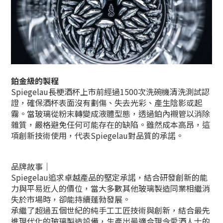
鉑金級的製程
Spiegelau長梗酒杯上市前經過1500次洗碗機清洗測試認
證，確保酒杯表面沒有劃傷、失去光彩、產生陰影或起
霧。當玻璃從粉末轉變成液體型態，透過鉑內襯管以消除
雜質，嚴格避免任何可能存在的缺陷。雖然成本高昂，這
項創新技術使用，代表Spiegelau對品質的承諾。
品牌故事｜
Spiegelau追求卓越產品的堅定承諾，結合研發創新的能
力與平易近人的價位，當大多數其他玻璃製造同業相繼消
失於市場時，卻能持續蓬勃發展。
承繼了超過五個世紀的純手工工匠技術與創新，結合最先
進現代化的玻璃製造設備，生產出最適合現今愛酒人士的