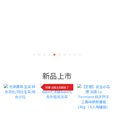
新品上市
預購 法國淡菜開跑了!快來品嚐!