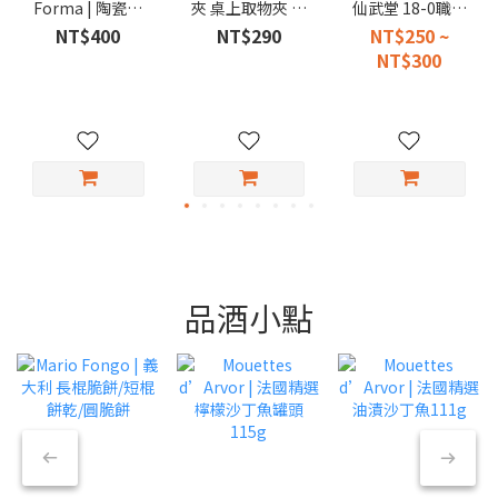
Forma | 陶瓷芝
夾 桌上取物夾 不
仙武堂 18-0職人
麻研磨器 140ml
鏽鋼小夾 便當夾
專用燒肉夾子
NT$400
NT$290
NT$250 ~
取菜夾
NT$300
品酒小點