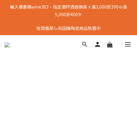
輸入優惠碼wine303，指定酒杯酒器鍋具🍷滿3,000折200🥘滿
5,000折400🥂
佐賀風華🍶有田燒陶瓷商品熱賣中