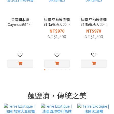
美國開木斯
法國 亞柏彼修酒
法國 亞柏彼修酒
Caymus酒莊 那
莊 勃根地大區級
莊 勃根地大區級
帕山谷 卡本內蘇
荖藤白酒2021,
荖藤紅酒 2020,
NT$970
NT$970
維濃紅酒 2021年
ORIGINES
ORIGINES
NT$1,500
NT$1,500
終特賣
麵鹽漬，傳統之美