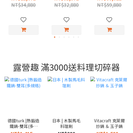
寸）
（多尺寸）
NT$34,880
NT$32,880
NT$59,880
露營趣 滿3000送料理切碎器
德國turk |熱鍛造
日本 | 木製馬毛
Vitacraft 克萊爾
鐵鍋-雙耳(多規
料理刷
炒鍋 ＆ 玉子鍋
格)