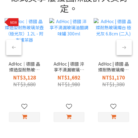
定。
NEW
AdHoc｜德國 晶
AdHoc | 德國 淬
AdHoc | 德國 晶
燦造型耐熱玻璃
享不滴漏玻璃油
燦耐熱玻璃燭台
茶壺（極光灰）
醋調味罐 300ml
極光灰 6.8cm (二
NT$3,128
NT$1,692
NT$1,170
1.2L - 附有濾茶
入)
NT$3,680
NT$1,980
NT$1,380
器