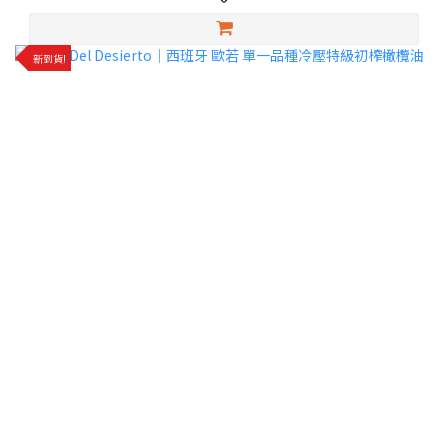
✨還有單一品種特級初榨橄欖油可以選擇喔！
新到貨!