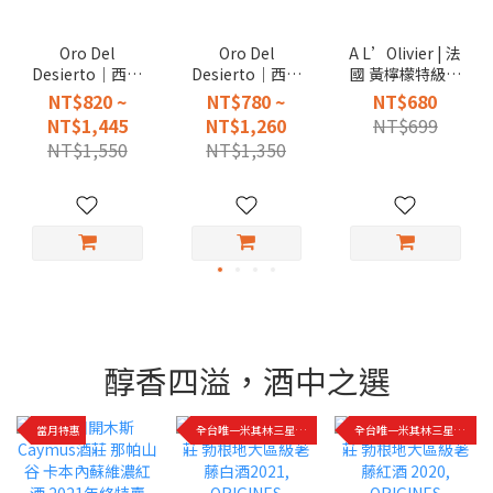
Oro Del
Oro Del
A L’Olivier | 法
Desierto｜西班
Desierto｜西班
國 黃檸檬特級初
牙 歐若 單一品種
牙 歐若 世界冠軍
榨橄欖油 調和油
NT$820 ~
NT$780 ~
NT$680
冷壓特級初榨橄
特級初榨冷壓橄
250ml
NT$1,445
NT$1,260
NT$699
欖油
欖油
NT$1,550
NT$1,350
醇香四溢，酒中之選
當月特惠
全台唯一米其林三星餐廳指定用酒
全台唯一米其林三星餐廳指定用酒