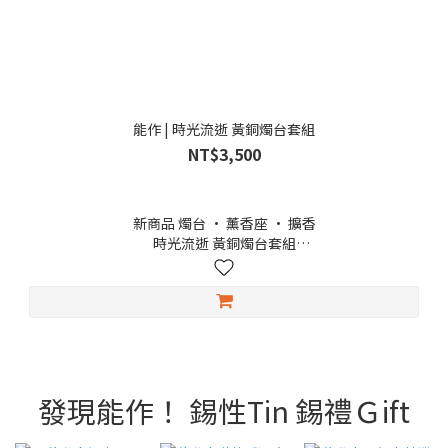
能作 | 時光流逝 黃銅燭台套組
NT$3,500
新商品 燭台 · 薰香座 · 擴香
時光流逝 黃銅燭台套組
這是一款能以聲音傳遞時間流逝的特別燭台套組，隨著蠟燭的慢
慢地融化，燭上的黃銅釘瞬間落下，發出如鈴聲般清脆的聲響。
燭台部分以富山縣高岡市傳承已久的黃銅鑄造與金屬加工技術打
造，由職人一件件手工鑄造、精心製成。當燭光搖曳、微光閃
爍，隨之響起的叮噹聲，猶如時光，輕敲心弦，靜靜陪伴夜的深
處。
在冥想、閱讀或泡茶的片刻，都為生活添上一縷詩意的寧靜。
發現能作！ 錫性Tin 錫禮Ｇift