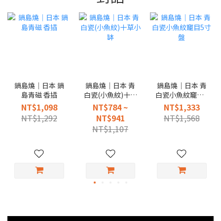
鍋島燒｜日本 鍋
鍋島燒｜日本 青
鍋島燒｜日本 青
島青磁 香插
白瓷(小魚紋)十草
白瓷小魚紋竉目5
小缽
寸盤
NT$1,098
NT$784 ~
NT$1,333
NT$1,292
NT$941
NT$1,568
NT$1,107