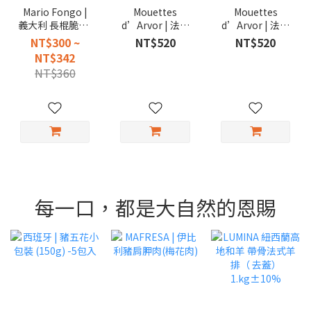
Mario Fongo |
Mouettes
Mouettes
義大利 長棍脆餅/
d’Arvor | 法國
d’Arvor | 法國
短棍餅乾/圓脆餅
精選檸檬沙丁魚
精選油漬沙丁魚
NT$300 ~
NT$520
NT$520
罐頭 115g
111g
NT$342
NT$360
每一口，都是大自然的恩賜