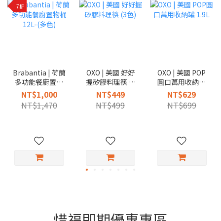
7折
Brabantia | 荷蘭
OXO | 美國 好好
OXO | 美國 POP
多功能餐廚置物
握矽膠料理筷 (3
圓口萬用收納罐
桶12L-(多色)
色)
1.9L
NT$1,000
NT$449
NT$629
NT$1,470
NT$499
NT$699
惜福即期優惠專區