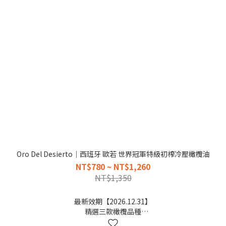
Oro Del Desierto｜西班牙 歐若 世界冠軍特級初榨冷壓橄欖油
NT$780 ~ NT$1,260
NT$1,350
最新效期【2026.12.31】
精選三款橄欖品種
清爽豐富的橄欖香氣口味，台灣熱賣，303強烈推薦~