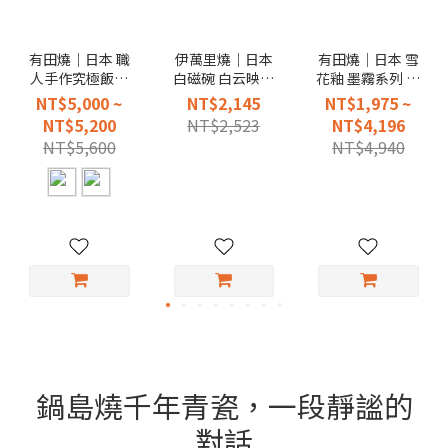
有田燒｜日本 職
伊萬里燒｜日本
有田燒｜日本 雪
人手作究極飯鍋
白磁碗 白云映月
花釉 墨霧系列 二
(贈送有田燒 銀砂
壺
重高台皿
NT$5,000 ~
NT$2,145
NT$1,975 ~
小飯碗二只)
NT$5,200
NT$2,523
NT$4,196
NT$5,600
NT$4,940
鍋島燒千年青瓷，一段靜謐的
對話