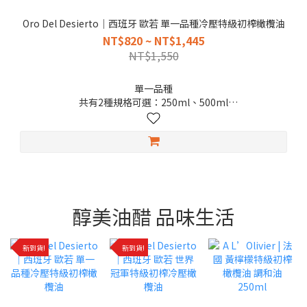
Oro Del Desierto｜西班牙 歐若 單一品種冷壓特級初榨橄欖油
NT$820 ~ NT$1,445
NT$1,550
單一品種
共有2種規格可選：250ml、500ml
2026.12.31
🤩喜歡橄欖油濃郁草香與橄欖油特殊辛辣口感的你，一定要試試
看！
醇美油醋 品味生活
新到貨!
新到貨!