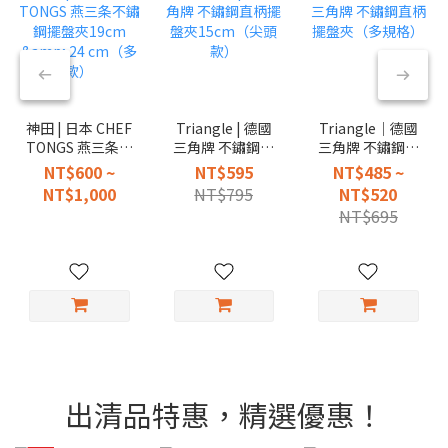
神田 | 日本 CHEF
Triangle | 德國
Triangle｜德國
TONGS 燕三条不
三角牌 不鏽鋼直
三角牌 不鏽鋼直
鏽鋼擺盤夾19cm
柄擺盤夾
柄擺盤夾（多規
NT$600 ~
NT$595
NT$485 ~
& 24 cm（多
15cm（尖頭款）
格）
NT$1,000
NT$795
NT$520
款）
NT$695
出清品特惠，精選優惠！