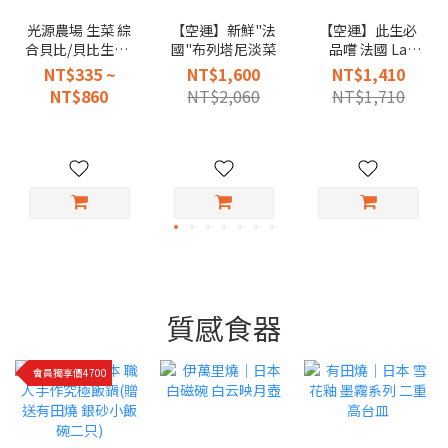
光源農場 生菜 綜
【空運】新鮮"法
【空運】此生必
合貝比/貝比生菜/
國"布列塔尼淡菜
品嚐 法國 La
綜合沙拉
Fermiere 純天然
NT$335 ~
NT$1,600
NT$1,410
手工風味新鮮優
NT$860
NT$2,060
NT$1,710
格 140g（ 6入陶
罐裝）
質感食器
會員獨享價4700