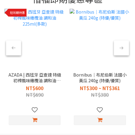
短效期特惠
AZADA | 西班牙 亞查達 特級
Bornibus｜布尼伯斯 法國小
初榨風味橄欖油 調和油
黃瓜 240g (特優/優質)
225ml(多款)
NT$600
NT$300 ~ NT$361
NT$690
NT$380