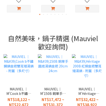
自然美味，鍋子精選 (Mauviel
歡迎詢問)
MAUVIEL │
MAUVIEL｜
MAUVIEL｜
M'Cook b不鏽鋼
M'150B 銅單手圓
M'Héritage
鍋金把雙耳矮湯
底湯鍋金把
200B 紅銅金把雙
NT$18,122 ~
NT$17,472 ~
NT$32,422 ~
鍋 - 附蓋（多尺
20cm 24cm
耳矮湯鍋 - 附蓋
NT$22,672
NT$31,372
NT$38,922