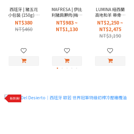
西班牙 | 豬五花
MAFRESA | 伊比
LUMINA 紐西蘭
小包裝 (150g) -5
利豬肩胛肉(梅花
高地和羊 帶骨法
包入
肉)
式羊排（ 去蓋）
NT$380
NT$983 ~
NT$2,250 ~
1.kg±10%
NT$460
NT$1,130
NT$2,475
NT$3,190
新到貨!