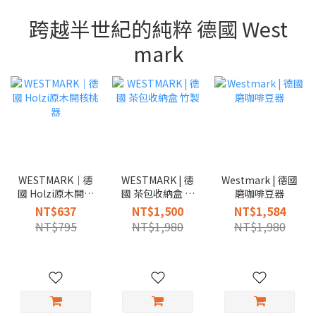
跨越半世紀的純粹 德國 West
mark
WESTMARK｜德
WESTMARK | 德
Westmark | 德國
國 Holzi原木開核
國 茶包收納盒 竹
磨咖啡豆器
桃器
製
NT$637
NT$1,500
NT$1,584
NT$795
NT$1,980
NT$1,980