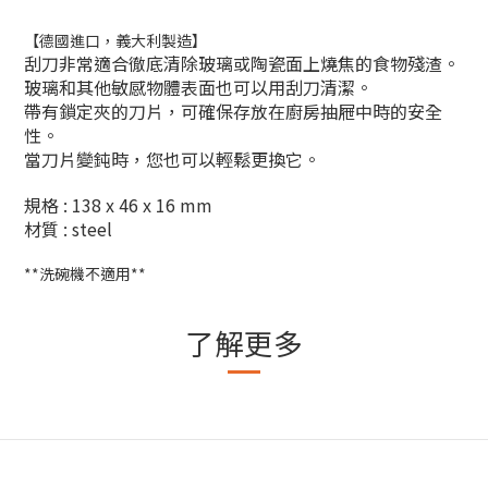
【德國進口，義大利製造】
刮刀非常適合徹底清除玻璃或陶瓷面上燒焦的食物殘渣。
玻璃和其他敏感物體表面也可以用刮刀清潔。
帶有鎖定夾的刀片，可確保存放在廚房抽屜中時的安全
性。
當刀片變鈍時，您也可以輕鬆更換它。
規格 : 138 x 46 x 16 mm
材質 : steel
**洗碗機不適用**
了解更多