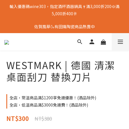
輸入優惠碼wine303，指定酒杯酒器鍋具🍷滿3,000折200🥘滿
5,000折400🥂
佐賀風華🍶有田燒陶瓷商品熱賣中
WESTMARK | 德國 清潔
桌面刮刀 替換刀片
全店，常溫商品滿$1200享免運優惠！(酒品除外)
全店，低溫商品滿$3000免運費！(酒品除外)
NT$300
NT$380