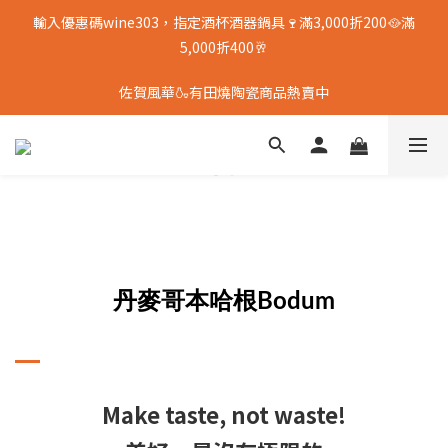
輸入優惠碼wine303，指定酒杯酒器鍋具🍷滿3,000折200🥘滿
5,000折400🥂
佐賀風華🍶有田燒陶瓷商品熱賣中
丹麥哥本哈根Bodum
Make taste, not waste!