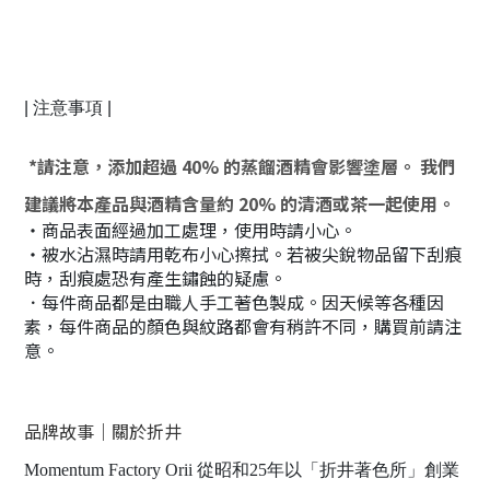
| 注意事項 |
*請注意，添加超過 40% 的蒸餾酒精會影響塗層。 我們
建議將本產品與酒精含量約 20% 的清酒或茶一起使用。
・商品表面經過加工處理，使用時請小心。
・被水沾濕時請用乾布小心擦拭。若被尖銳物品留下刮痕
時，刮痕處恐有產生鏽蝕的疑慮。
．每件商品都是由職人手工著色製成。因天候等各種因
素，每件商品的顏色與紋路都會有稍許不同，購買前請注
意。
品牌故事｜關於折井
Momentum Factory Orii 從昭和25年以「折井著色所」創業