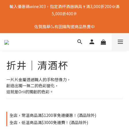
輸入優惠碼wine303，指定酒杯酒器鍋具🍷滿3,000折200🥘滿
5,000折400🥂
佐賀風華🍶有田燒陶瓷商品熱賣中
折井｜清酒杯
一片片金屬透過職人的手和想像力，
創造出獨一無二的色彩變化，
這就是Orii的獨創的色彩。
全店，常溫商品滿$1200享免運優惠！(酒品除外)
全店，低溫商品滿$3000免運費！(酒品除外)