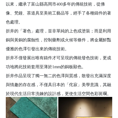
以來，繼承了富山縣高岡市400多年的傳統技術，從佛
像、梵鐘、茶道具至美術工藝品等，經手了各種鑄件的著
色處理。
折井的「著色」處理，並非單純的上色或塗裝；而是利用
銅與黃銅的腐蝕性，控制藥劑或火候等條件，將金屬鮮豔
優雅的色澤引發出來的傳統技術。
折井不僅發展出唯有鑄件才可呈現的傳統發色技術，更成
功地將此技術套用至薄於1mm的銅板顯色。
折井作品呈現了獨一無二的色澤與質感，散發出充滿深度
與情趣的存在感，不僅具日本的「侘寂」美學意識，其融
於現代生活日常洗鍊的設計感，更使生活空間色彩斑斕。