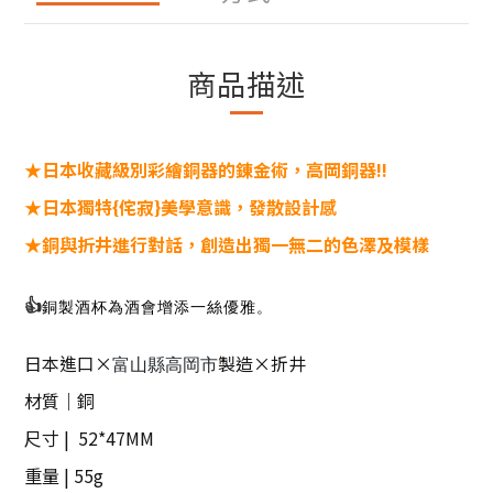
商品描述
★日本收藏級別彩繪銅器的錬金術
，
高岡銅器!!
★日本獨特{侘寂}美學意識
，發散設計感
★銅與折井進行對話
，創造出獨一無二的色澤及模樣
👍
銅製酒杯為酒會增添一絲優雅。
日本進口×
製造×折井
富山縣高岡市
材質｜銅
尺寸 | 52*47MM
重量
| 55g