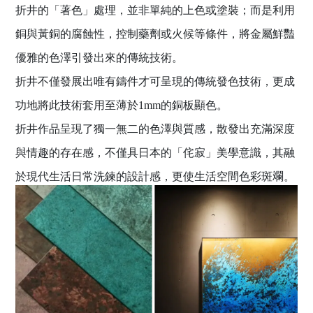
折井的「著色」處理，並非單純的上色或塗裝；而是利用
銅與黃銅的腐蝕性，控制藥劑或火候等條件，將金屬鮮豔
優雅的色澤引發出來的傳統技術。
折井不僅發展出唯有鑄件才可呈現的傳統發色技術，更成
功地將此技術套用至薄於1mm的銅板顯色。
折井作品呈現了獨一無二的色澤與質感，散發出充滿深度
與情趣的存在感，不僅具日本的「侘寂」美學意識，其融
於現代生活日常洗鍊的設計感，更使生活空間色彩斑斕。