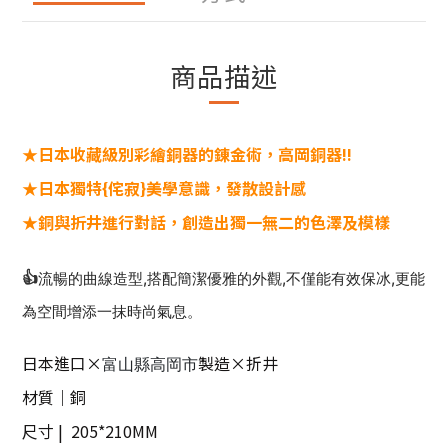
商品描述
★日本收藏級別彩繪銅器的錬金術
，
高岡銅器!!
★日本獨特{侘寂}美學意識
，發散設計感
★銅與折井進行對話
，創造出獨一無二的色澤及模樣
👍
流暢的曲線造型,搭配簡潔優雅的外觀,不僅能有效保冰,更能
為空間增添一抹時尚氣息。
日本進口×
製造×折井
富山縣高岡市
材質｜銅
尺寸 | 205*210MM