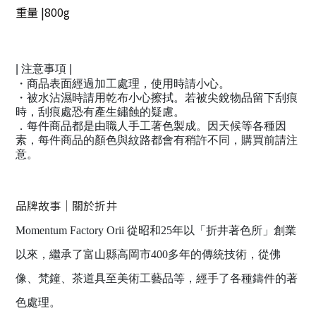
重量
|
800g
| 注意事項 |
・商品表面經過加工處理，使用時請小心。
・被水沾濕時請用乾布小心擦拭。若被尖銳物品留下刮痕
時，刮痕處恐有產生鏽蝕的疑慮。
．每件商品都是由職人手工著色製成。因天候等各種因
素，每件商品的顏色與紋路都會有稍許不同，購買前請注
意。
品牌故事｜關於折井
Momentum Factory Orii 從昭和25年以「折井著色所」創業
以來，繼承了富山縣高岡市400多年的傳統技術，從佛
像、梵鐘、茶道具至美術工藝品等，經手了各種鑄件的著
色處理。