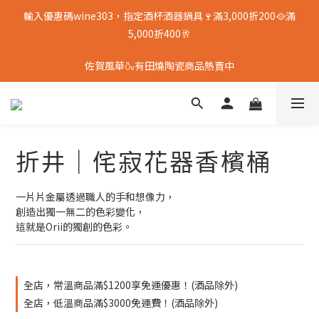
輸入優惠碼wine303，指定酒杯酒器鍋具🍷滿3,000折200🥘滿
5,000折400🥂
佐賀風華🍶有田燒陶瓷商品熱賣中
折井｜侘寂花器香檳桶
一片片金屬透過職人的手和想像力，
創造出獨一無二的色彩變化，
這就是Orii的獨創的色彩。
全店，常溫商品滿$1200享免運優惠！(酒品除外)
全店，低溫商品滿$3000免運費！(酒品除外)