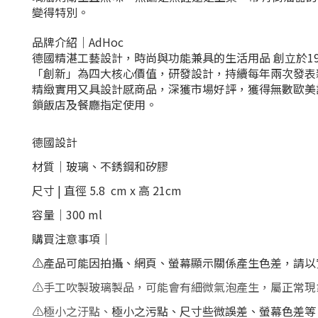
變得特別。
品牌介紹｜
AdHoc
德國精湛工藝設計，時尚與功能兼具的生活用品 創立於1995
「創新」為四大核心價值，研發設計，持續每年兩次發表新
精緻實用又具設計感商品，深獲市場好評，獲得無數歐美設計
鎖飯店及餐廳指定使用。
德國設計
材質｜玻璃、不銹鋼和矽膠
尺寸 | 直徑
5.8
cm x 高 21cm
容量｜300 ml
購買注意事項｜
⚠️產品可能因拍攝、網頁、螢幕顯示關係產生色差，請
⚠️手工吹製玻璃製品，可能會有細微氣泡產生，屬正常現
⚠️極小之汙點、
極小之污點、尺寸些微誤差、螢幕色差等