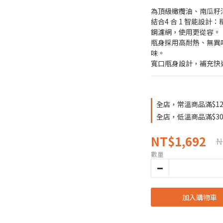
為頂級橄欖油、南瓜籽
結合4 合 1 智能設
鋼濾網，使用更從容。
瓶身採用高耐熱、無異
味。
寬口瓶身設計，補充快
全店，常溫商品滿$12
全店，低溫商品滿$30
NT$1,692
N
數量
加入購物車