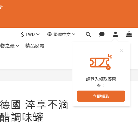
🥂
$
TWD
繁體中文
器物之最
精品家電
請登入領取優惠
立即購買
券！
立即領取
 | 德國 淬享不滴
醋調味罐