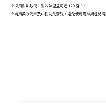
⚠️
採用耐熱玻璃，耐冷熱溫差可達 120 度 C。
⚠️
請用柔軟海綿及中性洗劑清洗，避免使用鋼絲類粗糙清