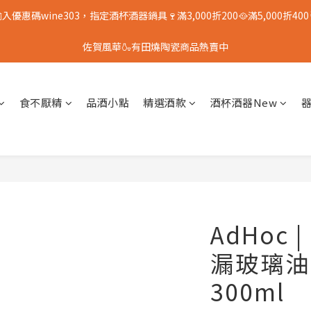
入優惠碼wine303，指定酒杯酒器鍋具🍷滿3,000折200🥘滿5,000折400
佐賀風華🍶有田燒陶瓷商品熱賣中
食不厭精
品酒小點
精選酒款
酒杯酒器New
AdHoc
漏玻璃油
300ml