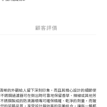
顧客評價
雅、清晰的外觀給人留下深刻印象，而且其精心設計的細節使
合的不銹鋼過濾器可在倒出時可靠地保留香草、辣椒或其他芳
質不銹鋼製成的防滴漏噴嘴可確保精確、乾淨的劑量，而玻
升您的菜餚品質，享受設計與效率的完美結合，讓每一餐都