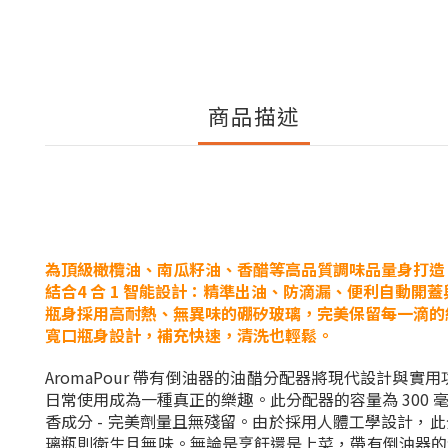
商品描述
為頂級橄欖油、南瓜籽油、香醋等高品質調味品量身打造
結合4 合 1 智能設計：精準出油、防滴漏、便利自動開
瓶身採用高耐熱、無異味的硼矽玻璃，完美保留每一滴的
寬口瓶身設計，補充快速，清洗也輕鬆。
AromaPour 帶有倒油器的油醋分配器將現代設計
日常使用成為一種真正的樂趣。此分配器的容量為 300
香成分 - 完美劑量且無殘留。由於採用人體工學設計
璃瓶則衛生且無味。無論是烹飪還是上菜，帶有倒油器的