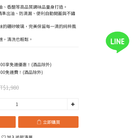
油、香醋等高品質調味品量身打造。
計：精準出油、防滴漏、便利自動開蓋與不鏽
味的硼矽玻璃，完美保留每一滴的純粹風
速，清洗也輕鬆。
00享免運優惠！(酒品除外)
00免運費！(酒品除外)
T$1,980
立即購買
加入追蹤清單