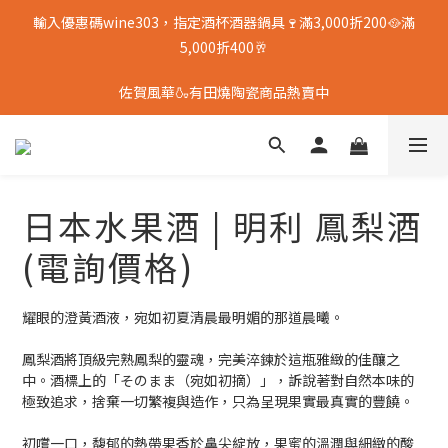
輸入優惠碼wine303，指定酒杯酒器鍋具🍷滿3,000折200🥘滿
5,000折400🥂
佐賀風華🍶有田燒陶瓷商品熱賣中
日本水果酒 | 明利 鳳梨酒
(電詢價格)
耀眼的澄黃酒液，宛如初夏清晨最明媚的那道晨曦。
鳳梨酒將頂級完熟鳳梨的靈魂，完美淬鍊於這瓶雅緻的佳釀之
中。酒標上的「そのまま（宛如初摘）」，訴說著對自然本味的
極致追求，捨棄一切繁複與造作，只為呈現果實最真實的豐饒。
初嚐一口，馥郁的熱帶果香於鼻尖綻放，果蜜的溫潤與細緻的酸