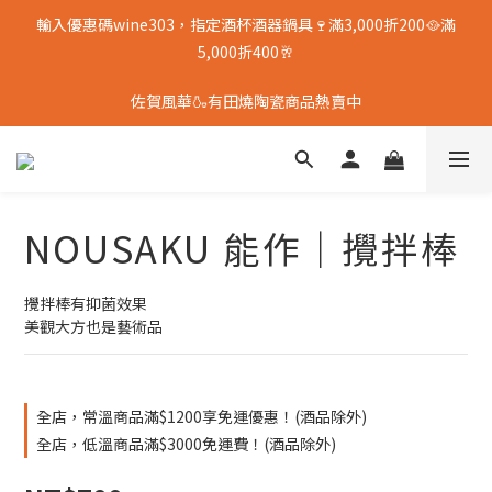
輸入優惠碼wine303，指定酒杯酒器鍋具🍷滿3,000折200🥘滿
5,000折400🥂
佐賀風華🍶有田燒陶瓷商品熱賣中
NOUSAKU 能作｜攪拌棒
攪拌棒有抑菌效果
美觀大方也是藝術品
全店，常溫商品滿$1200享免運優惠！(酒品除外)
全店，低溫商品滿$3000免運費！(酒品除外)