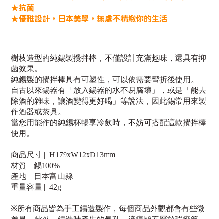
★抗菌
★優雅設計，日本美學，無處不精緻你的生活
樹枝造型的純錫製攪拌棒，不僅設計充滿趣味，還具有抑
菌效果。
純錫製的攪拌棒具有可塑性，可以依需要彎折後使用。
自古以來錫器有「放入錫器的水不易腐壞」，或是「能去
除酒的雜味，讓酒變得更好喝」等說法，因此錫常用來製
作酒器或茶具。
當您用能作的純錫杯暢享冷飲時，不妨可搭配這款攪拌棒
使用。
商品尺寸 |
H179xW12xD13mm
材質 |
錫100%
產地 |
日本富山縣
重量容量 |
42g
※所有商品皆為手工鑄造製作，每個商品外觀都會有些微