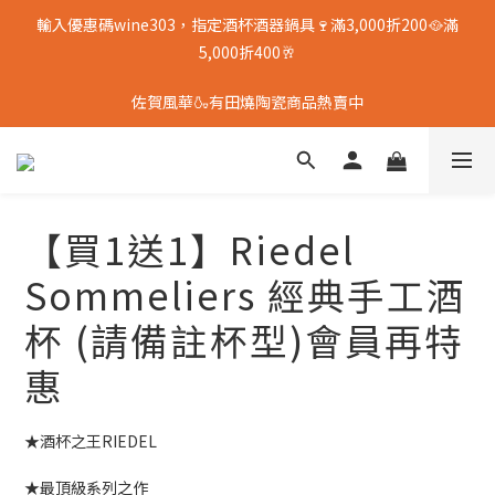
輸入優惠碼wine303，指定酒杯酒器鍋具🍷滿3,000折200🥘滿
5,000折400🥂
佐賀風華🍶有田燒陶瓷商品熱賣中
【買1送1】Riedel
Sommeliers 經典手工酒
杯 (請備註杯型)會員再特
惠
★酒杯之王RIEDEL 
★最頂級系列之作 