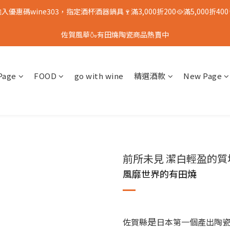
入優惠碼wine303，指定酒杯酒器鍋具🍷滿3,000折200🥘滿5,000折400
佐賀風華🍶有田燒陶瓷商品熱賣中
Page
FOOD
go with wine
精選酒款
New Page
前所未見 潔白輕盈的質
風靡世界的有田燒
是
佐賀縣
日本第一個產出陶