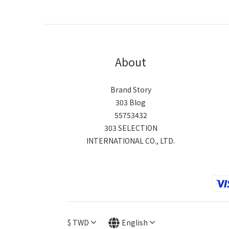
About
Brand Story
303 Blog
55753432
303 SELECTION
INTERNATIONAL CO., LTD.
$
TWD
English