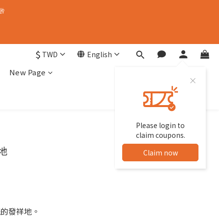
🥂
$
TWD
English
New Page
Please login to
claim coupons.
地
Claim now
瓷的發祥地。