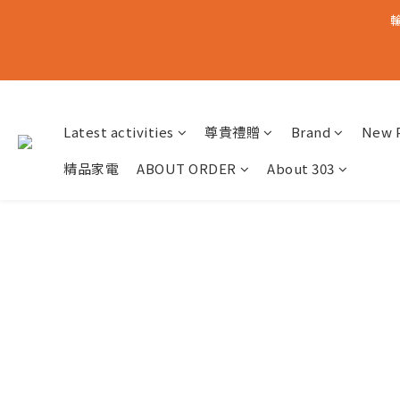
輸
Latest activities
尊貴禮贈
Brand
New 
精品家電
ABOUT ORDER
About 303