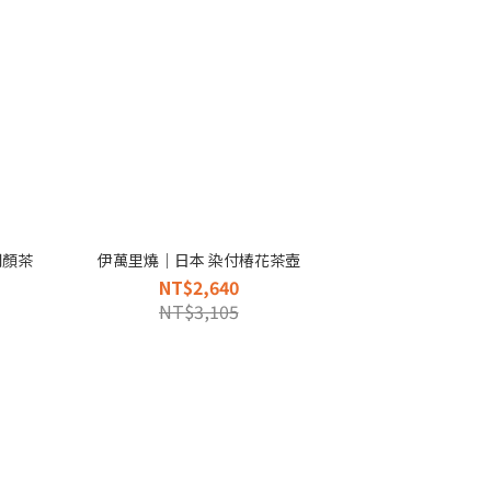
朝顏茶
伊萬里燒｜日本 染付椿花茶壺
NT$2,640
NT$3,105