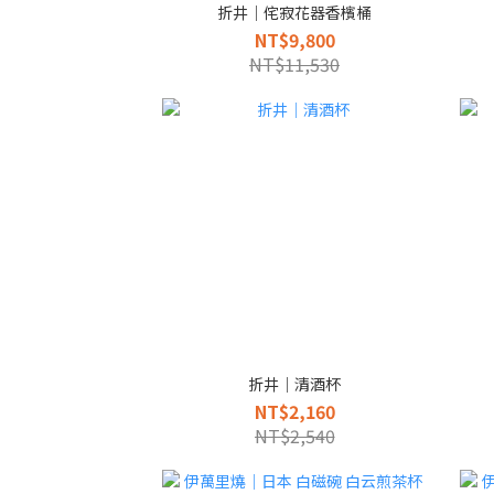
折井｜侘寂花器香檳桶
NT$9,800
NT$11,530
折井｜清酒杯
NT$2,160
NT$2,540