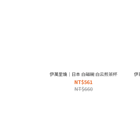
伊萬里燒｜日本 白磁碗 白云煎茶杯
伊
NT$561
NT$660