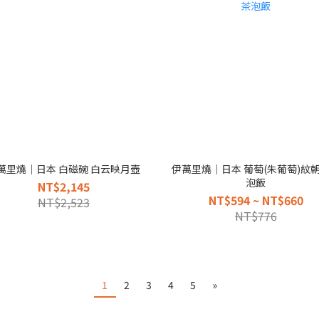
萬里燒｜日本 白磁碗 白云映月壺
伊萬里燒｜日本 葡萄(朱葡萄)紋
泡飯
NT$2,145
NT$594 ~ NT$660
NT$2,523
NT$776
1
2
3
4
5
»