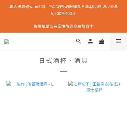
輸入優惠碼wine303，指定酒杯酒器鍋具🍷滿3,000折200🥘滿
5,000折400🥂
佐賀風華🍶有田燒陶瓷商品熱賣中
日式酒杯．酒具