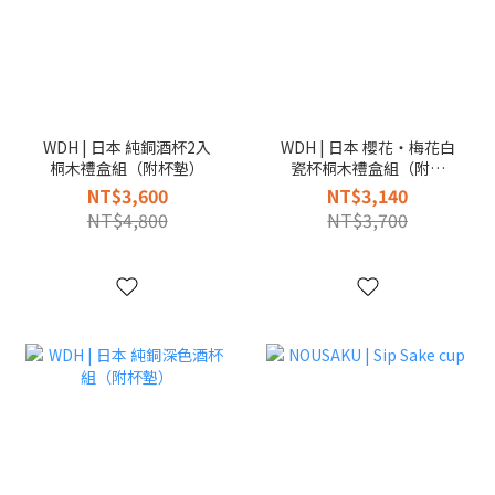
WDH | 日本 純銅酒杯2入
WDH | 日本 櫻花・梅花白
桐木禮盒組（附杯墊）
瓷杯桐木禮盒組（附杯
墊）
NT$3,600
NT$3,140
NT$4,800
NT$3,700