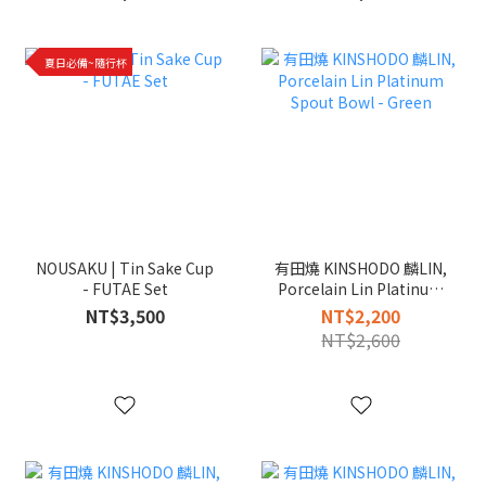
夏日必備~隨行杯
NOUSAKU | Tin Sake Cup
有田燒 KINSHODO 麟LIN,
- FUTAE Set
Porcelain Lin Platinum
Spout Bowl - Green
NT$3,500
NT$2,200
NT$2,600