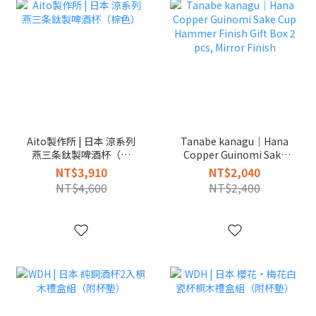
Aito製作所 | 日本 涼系列
Tanabe kanagu｜Hana
燕三条鈦製啤酒杯（棕
Copper Guinomi Sake
色）
Cup Hammer Finish Gift
NT$3,910
NT$2,040
Box 2 pcs, Mirror Finish
NT$4,600
NT$2,400