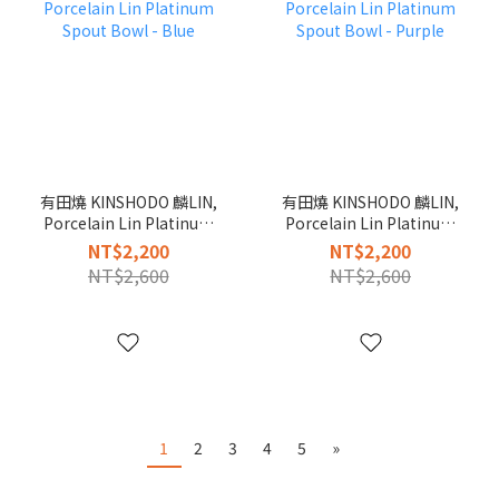
有田燒 KINSHODO 麟LIN,
有田燒 KINSHODO 麟LIN,
Porcelain Lin Platinum
Porcelain Lin Platinum
Spout Bowl - Blue
Spout Bowl - Purple
NT$2,200
NT$2,200
NT$2,600
NT$2,600
1
2
3
4
5
»