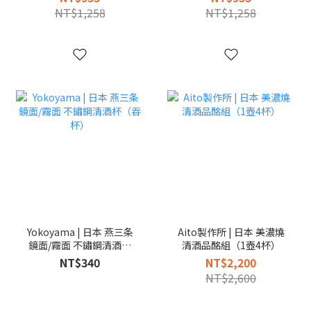
NT$1,258
NT$1,258
Yokoyama | 日本 燕三条
Aito製作所 | 日本 美濃燒
鏡面/霧面 不鏽鋼清酒杯
清酒品酩組（1壺4杯）
（吞杯）
NT$340
NT$2,200
NT$2,600